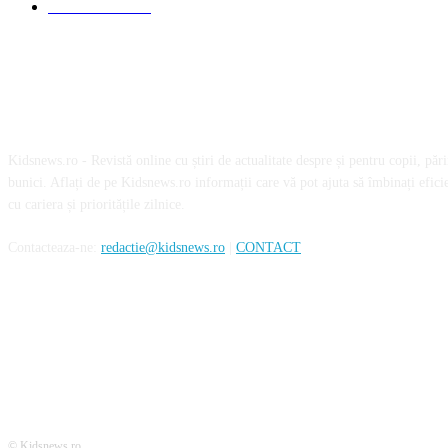
International
660
Despre noi
Kidsnews.ro - Revistă online cu știri de actualitate despre și pentru copii, părinț
bunici. Aflați de pe Kidsnews.ro informații care vă pot ajuta să îmbinați eficie
cu cariera și prioritățile zilnice.
Contacteaza-ne:
redactie@kidsnews.ro
|
CONTACT
SOCIAL MEDIA
© Kidsnews.ro