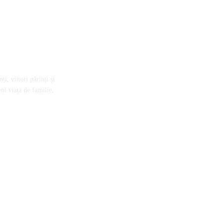
i, viitori părinți și
nt viața de familie,