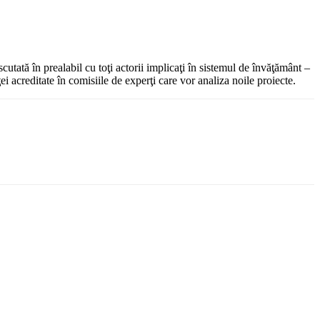
utată în prealabil cu toţi actorii implicaţi în sistemul de învăţământ –
i acreditate în comisiile de experţi care vor analiza noile proiecte.