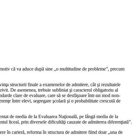
 pe motiv că va aduce după sine „o multitudine de probleme”, precum
vinţa structurii finale a examenelor de admitere, cât şi rezultatele
otrivit. De asemenea, trebuie subliniat şi caracterul obligatoriu al
andarde clare de evaluare, care să se desfăşoare într-un mod non-
enţe între elevi, segregare şcolară şi o probabilitate crescută de
rezentat de media de la Evaluarea Naţională, pe lângă media de la
ntul liceal, prin diversele dificultăţi cauzate de admiterea diferenţiată”.
iere în carieră, reforma în structura de admitere fiind doar „una de