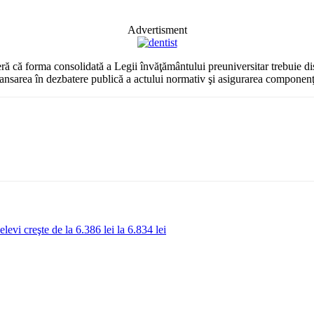
Advertisment
ă că forma consolidată a Legii învăţământului preuniversitar trebuie disc
elansarea în dezbatere publică a actului normativ şi asigurarea componenţe
levi creşte de la 6.386 lei la 6.834 lei