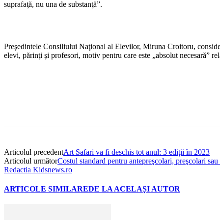
suprafaţă, nu una de substanţă”.
Preşedintele Consiliului Naţional al Elevilor, Miruna Croitoru, consider
elevi, părinţi şi profesori, motiv pentru care este „absolut necesară” r
Articolul precedent
Art Safari va fi deschis tot anul: 3 ediții în 2023
Articolul următor
Costul standard pentru antepreşcolari, preşcolari sau e
Redactia Kidsnews.ro
ARTICOLE SIMILARE
DE LA ACELAȘI AUTOR