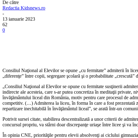
De către
Redactia Kidsnews.ro
-
13 ianuarie 2023
62
0
Consiliul Naţional al Elevilor se opune „cu fermitate” admiterii în lic
„diferenţe” între copii, segregare şcolară şi o probabilitate „crescută” d
„Consiliul Naţional al Elevilor se opune cu fermitate susţinerii admiterii
indirecte ale acesteia, care s-ar putea concretiza în meditaţii private, niv
învăţământului liceal din România, motiv pentru care procesul de admite
competitiv. (…) Admiterea la liceu, în forma în care a fost prezentată z
repartizare inechitabilă în învăţământul liceal”, se arată într-un com
Potrivit sursei citate, stabilirea descentralizată a unor criterii de a
concursul propriu, va stârni doar discrepanţe uriaşe între licee şi va înc
În opinia CNE, priorităţile pentru elevii absolvenţi ai ciclului gimnazia