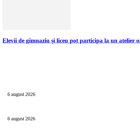
Elevii de gimnaziu și liceu pot participa la un atelier o
Campanii
Peste 3.000 de elevi, profesori și părinți au explorat profesiile care vor t
6 august 2026
Sondaj Salvați Copiii: 58% dintre copiii cu părinți plecați în străinătate vor
6 august 2026
Asociația SAMAS celebrează Săptămâna Mondială a Alăptării cu o nouă luc