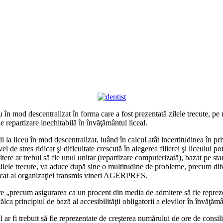
eu în mod descentralizat în forma care a fost prezentată zilele trecute,
e repartizare inechitabilă în învăţământul liceal.
 la liceu în mod descentralizat, luând în calcul atât incertitudinea în pri
el de stres ridicat şi dificultate crescută în alegerea filierei şi liceului p
re ar trebui să fie unul unitar (repartizare computerizată), bazat pe st
ilele trecute, va aduce după sine o multitudine de probleme, precum difer
unicat al organizaţiei transmis vineri AGERPRES.
dmitere „precum asigurarea ca un procent din media de admitere să fie rep
ălca principiul de bază al accesibilităţii obligatorii a elevilor în învăţămâ
l ar fi trebuit să fie reprezentate de creşterea numărului de ore de consil