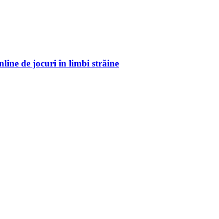
nline de jocuri în limbi străine
ransforma sistemul de sănătate prin proiectul „Doza de Educație”
 ca aceștia să se întoarcă acasă
rare de artă urbană