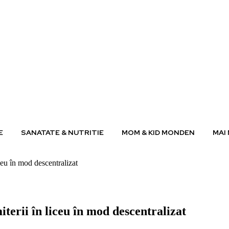
E
SANATATE & NUTRITIE
MOM & KID MONDEN
MAI
ceu în mod descentralizat
iterii în liceu în mod descentralizat