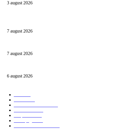
3 august 2026
Evenimente
Gașca Zurli anunță o nouă stagiune în București
7 august 2026
NIBIRU găzduiește primul Guinness World Records™️: LaProvincia, un bran
7 august 2026
Peste 3.000 de elevi, profesori și părinți au explorat profesiile care vor t
6 august 2026
Categorii Populare
Stiri
2705
Parinti
2065
Sanatate & Nutritie
1665
Concursuri
1565
Timp liber
1064
Homepage
1021
Mom & Kid Monden
714