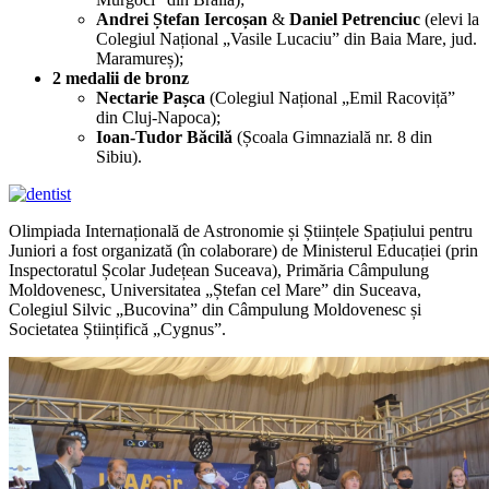
Andrei Ștefan Iercoșan
&
Daniel Petrenciuc
(elevi la
Colegiul Național „Vasile Lucaciu” din Baia Mare, jud.
Maramureș);
2 medalii de bronz
Nectarie Pașca
(Colegiul Național „Emil Racoviță”
din Cluj-Napoca);
Ioan-Tudor Băcilă
(Școala Gimnazială nr. 8 din
Sibiu).
Olimpiada Internațională de Astronomie și Științele Spațiului pentru
Juniori a fost organizată (în colaborare) de Ministerul Educației (prin
Inspectoratul Școlar Județean Suceava), Primăria Câmpulung
Moldovenesc, Universitatea „Ștefan cel Mare” din Suceava,
Colegiul Silvic „Bucovina” din Câmpulung Moldovenesc și
Societatea Științifică „Cygnus”.