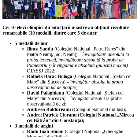
Cei 10 elevi olimpici dn lotul țării noastre au obținut rezultate
remarcabile (10 medalii, dintre care 5 de aur):
5 medalii de aur
Ilinca Sandu
(Colegiul Național „Petru Rareș” din
Piatra Neamț, jud. Neamț) –
învingătoare absolută la
proba teoretică, învingătoare absolută la proba de
Planetariu și învingătoare absolută (punctaj maxim)
OIASSJ 2022;
Rafaela Barac Bologa
(Colegiul Național „Ștefan cel
Mare” din Suceava) –
învingător absolut la proba
observațională de noapte;
David Palaghianu
(Colegiul Național „Ștefan cel
Mare” din Suceava) – învingător absolut la proba
observațională de zi;
Andreea Boldureanu
(Colegiul Național din Iași);
Andrei Patrick Cioranu (Colegiul Național „Mircea
cel Bătrân” din Constanța);
3 medalii de argint
Radu Ioan Stoian
(Colegiul Național „Gheorghe
Murgoci” din Brăila);