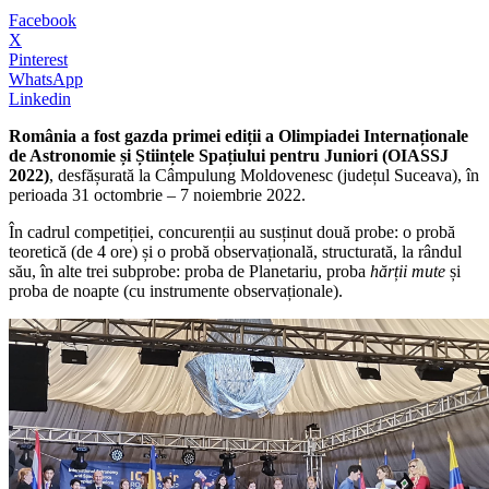
Facebook
X
Pinterest
WhatsApp
Linkedin
România a fost gazda primei ediții a Olimpiadei Internaționale
de Astronomie și Științele Spațiului pentru Juniori (OIASSJ
2022)
, desfășurată la Câmpulung Moldovenesc (județul Suceava), în
perioada 31 octombrie – 7 noiembrie 2022.
În cadrul competiției, concurenții au susținut două probe: o probă
teoretică (de 4 ore) și o probă observațională, structurată, la rândul
său, în alte trei subprobe: proba de Planetariu, proba
hărții mute
și
proba de noapte (cu instrumente observaționale).