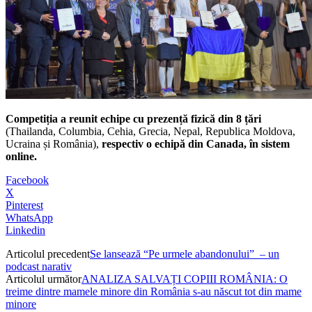
Competiția a reunit echipe cu prezență fizică din 8 țări
(Thailanda, Columbia, Cehia, Grecia, Nepal, Republica Moldova,
Ucraina și România),
respectiv o echipă din Canada, în sistem
online.
Facebook
X
Pinterest
WhatsApp
Linkedin
Articolul precedent
Se lansează “Pe urmele abandonului” – un
podcast narativ
Articolul următor
ANALIZA SALVAȚI COPIII ROMÂNIA: O
treime dintre mamele minore din România s-au născut tot din mame
minore