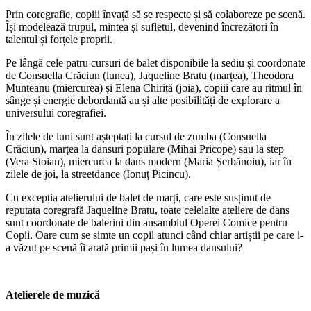
Prin coregrafie, copiii învață să se respecte și să colaboreze pe scenă.
Își modelează trupul, mintea și sufletul, devenind încrezători în
talentul și forțele proprii.
Pe lângă cele patru cursuri de balet disponibile la sediu și coordonate
de Consuella Crăciun (lunea), Jaqueline Bratu (marțea), Theodora
Munteanu (miercurea) și Elena Chiriță (joia), copiii care au ritmul în
sânge și energie debordantă au și alte posibilități de explorare a
universului coregrafiei.
În zilele de luni sunt așteptați la cursul de zumba (Consuella
Crăciun), marțea la dansuri populare (Mihai Pricope) sau la step
(Vera Stoian), miercurea la dans modern (Maria Șerbănoiu), iar în
zilele de joi, la streetdance (Ionuț Picincu).
Cu excepția atelierului de balet de marți, care este susținut de
reputata coregrafă Jaqueline Bratu, toate celelalte ateliere de dans
sunt coordonate de balerini din ansamblul Operei Comice pentru
Copii. Oare cum se simte un copil atunci când chiar artiștii pe care i-
a văzut pe scenă îi arată primii pași în lumea dansului?
Atelierele de muzică