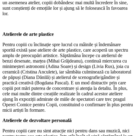
un asemenea atelier, copiii dobândesc mai multă încredere în sine,
sunt conștienți de emoțiile lor și ajung să le folosească în favoarea
lor.
Atelierele de arte plastice
Pentru copiii cu înclinație spre lucrul cu mâinile și îndemânare
sporită există șase ateliere de arte plastice, care acoperă un spectru
amplu de preocupări artistice. Săptămâna începe cu atelierul de
benzi desenate, marțea (Mihai Grăjdeanu), continuă miercurea cu
minimeșteri astronomi (Adina Soare) și design (Livia Rus), joia cu
ceramică (Cristina Anculete), iar sâmbăta culminează cu laboratorul
de păpuși (Diana Dănilă) și atelierul de scenografie/gândire și
practică creativă (Bogdana Pascal). E un mod distractiv prin care
copiii pot mări puterea de concentrare și atenţia la detaliu. În plus,
cele mai multe dintre creațiile realizate în cadrul acestor ateliere
ajung în expoziții admirate de miile de spectatori care trec pragul
Operei Comice pentru Copii, constituind o confirmare în plus pentru
micii artiști în formare.
Atelierele de dezvoltare personală
Pentru copiii care nu simt atracție nici pentru dans sau muzică, nici