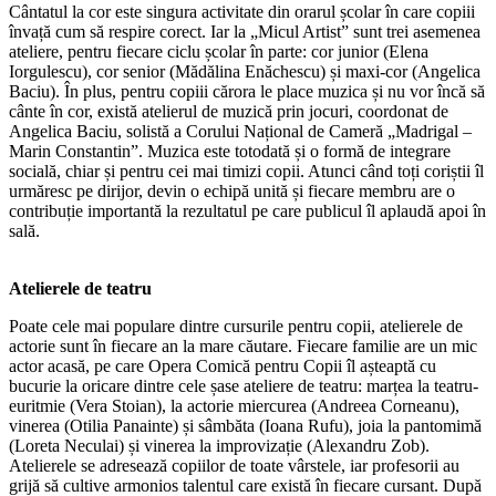
Cântatul la cor este singura activitate din orarul școlar în care copiii
învață cum să respire corect. Iar la „Micul Artist” sunt trei asemenea
ateliere, pentru fiecare ciclu școlar în parte: cor junior (Elena
Iorgulescu), cor senior (Mădălina Enăchescu) și maxi-cor (Angelica
Baciu). În plus, pentru copiii cărora le place muzica și nu vor încă să
cânte în cor, există atelierul de muzică prin jocuri, coordonat de
Angelica Baciu, solistă a Corului Național de Cameră „Madrigal –
Marin Constantin”. Muzica este totodată și o formă de integrare
socială, chiar și pentru cei mai timizi copii. Atunci când toți coriștii îl
urmăresc pe dirijor, devin o echipă unită și fiecare membru are o
contribuție importantă la rezultatul pe care publicul îl aplaudă apoi în
sală.
Atelierele de teatru
Poate cele mai populare dintre cursurile pentru copii, atelierele de
actorie sunt în fiecare an la mare căutare. Fiecare familie are un mic
actor acasă, pe care Opera Comică pentru Copii îl așteaptă cu
bucurie la oricare dintre cele șase ateliere de teatru: marțea la teatru-
euritmie (Vera Stoian), la actorie miercurea (Andreea Corneanu),
vinerea (Otilia Panainte) și sâmbăta (Ioana Rufu), joia la pantomimă
(Loreta Neculai) și vinerea la improvizație (Alexandru Zob).
Atelierele se adresează copiilor de toate vârstele, iar profesorii au
grijă să cultive armonios talentul care există în fiecare cursant. După