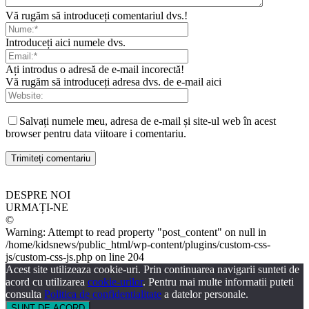
Vă rugăm să introduceți comentariul dvs.!
Introduceți aici numele dvs.
Ați introdus o adresă de e-mail incorectă!
Vă rugăm să introduceți adresa dvs. de e-mail aici
Salvați numele meu, adresa de e-mail și site-ul web în acest
browser pentru data viitoare i comentariu.
DESPRE NOI
URMAȚI-NE
©
Warning: Attempt to read property "post_content" on null in
/home/kidsnews/public_html/wp-content/plugins/custom-css-
js/custom-css-js.php on line 204
Acest site utilizeaza cookie-uri. Prin continuarea navigarii sunteti de
acord cu utilizarea
cookie-urilor
. Pentru mai multe informatii puteti
consulta
Politica de confidentialitate
a datelor personale.
SUNT DE ACORD