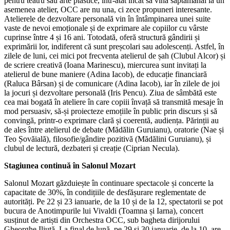
pentru teatru sau arte plastice, într-atât încât să vină săptămânal la un
asemenea atelier, OCC are nu una, ci zece propuneri interesante.
Atelierele de dezvoltare personală vin în întâmpinarea unei suite
vaste de nevoi emoționale și de exprimare ale copiilor cu vârste
cuprinse între 4 și 16 ani. Totodată, oferă structură gândirii și
exprimării lor, indiferent că sunt preșcolari sau adolescenți. Astfel, în
zilele de luni, cei mici pot frecventa atelierul de șah (Clubul Alcor) și
de scriere creativă (Ioana Marinescu), miercurea sunt invitați la
atelierul de bune maniere (Adina Iacob), de educație financiară
(Raluca Bârsan) și de comunicare (Adina Iacob), iar în zilele de joi
la jocuri și dezvoltare personală (Iris Pencu). Ziua de sâmbătă este
cea mai bogată în ateliere în care copiii învață să transmită mesaje în
mod persuasiv, să-și proiecteze emoțiile în public prin discurs și să
convingă, printr-o exprimare clară și coerentă, audiența. Părinții au
de ales între atelierul de debate (Mădălin Guruianu), oratorie (Nae și
Teo Șovăială), filosofie/gândire pozitivă (Mădălini Guruianu), și
clubul de lectură, dezbateri și creație (Ciprian Necula).
Stagiunea continuă în Salonul Mozart
Salonul Mozart găzduiește în continuare spectacole și concerte la
capacitate de 30%, în condițiile de desfășurare reglementate de
autorități. Pe 22 și 23 ianuarie, de la 10 și de la 12, spectatorii se pot
bucura de Anotimpurile lui Vivaldi (Toamna și Iarna), concert
susținut de artiști din Orchestra OCC, sub bagheta dirijorului
Gheorghe Iliuță. La final de lună, pe 29 și 30 ianuarie, de la 10, are