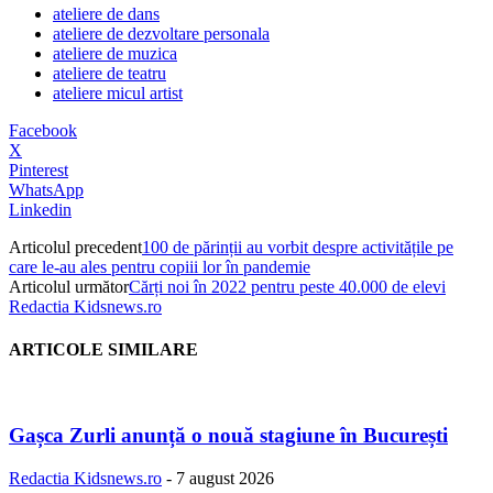
ateliere de dans
ateliere de dezvoltare personala
ateliere de muzica
ateliere de teatru
ateliere micul artist
Facebook
X
Pinterest
WhatsApp
Linkedin
Articolul precedent
100 de părinții au vorbit despre activitățile pe
care le-au ales pentru copiii lor în pandemie
Articolul următor
Cărți noi în 2022 pentru peste 40.000 de elevi
Redactia Kidsnews.ro
ARTICOLE SIMILARE
Gașca Zurli anunță o nouă stagiune în București
Redactia Kidsnews.ro
-
7 august 2026