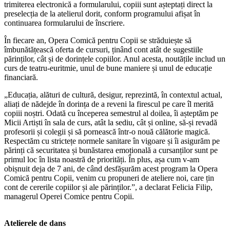
trimiterea electronică a formularului, copiii sunt așteptați direct la
preselecția de la atelierul dorit, conform programului afișat în
continuarea formularului de înscriere.
În fiecare an, Opera Comică pentru Copii se străduiește să
îmbunătățească oferta de cursuri, ținând cont atât de sugestiile
părinților, cât și de dorințele copiilor. Anul acesta, noutățile includ un
curs de teatru-euritmie, unul de bune maniere și unul de educație
financiară.
„Educația, alături de cultură, desigur, reprezintă, în contextul actual,
aliați de nădejde în dorința de a reveni la firescul pe care îl merită
copiii noștri. Odată cu începerea semestrul al doilea, îi așteptăm pe
Micii Artiști în sala de curs, atât la sediu, cât și online, să-și revadă
profesorii și colegii și să pornească într-o nouă călătorie magică.
Respectăm cu strictețe normele sanitare în vigoare și îi asigurăm pe
părinți că securitatea și bunăstarea emoțională a cursanților sunt pe
primul loc în lista noastră de priorități. În plus, așa cum v-am
obișnuit deja de 7 ani, de când desfășurăm acest program la Opera
Comică pentru Copii, venim cu propuneri de ateliere noi, care țin
cont de cererile copiilor și ale părinților.”, a declarat Felicia Filip,
managerul Operei Comice pentru Copii.
Atelierele de dans