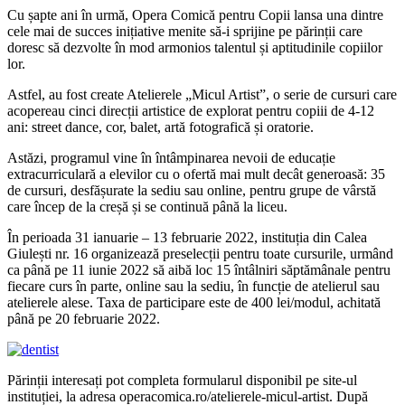
Cu șapte ani în urmă, Opera Comică pentru Copii lansa una dintre
cele mai de succes inițiative menite să-i sprijine pe părinții care
doresc să dezvolte în mod armonios talentul și aptitudinile copiilor
lor.
Astfel, au fost create Atelierele „Micul Artist”, o serie de cursuri care
acopereau cinci direcții artistice de explorat pentru copiii de 4-12
ani: street dance, cor, balet, artă fotografică și oratorie.
Astăzi, programul vine în întâmpinarea nevoii de educație
extracurriculară a elevilor cu o ofertă mai mult decât generoasă: 35
de cursuri, desfășurate la sediu sau online, pentru grupe de vârstă
care încep de la creșă și se continuă până la liceu.
În perioada 31 ianuarie – 13 februarie 2022, instituția din Calea
Giulești nr. 16 organizează preselecții pentru toate cursurile, urmând
ca până pe 11 iunie 2022 să aibă loc 15 întâlniri săptămânale pentru
fiecare curs în parte, online sau la sediu, în funcție de atelierul sau
atelierele alese. Taxa de participare este de 400 lei/modul, achitată
până pe 20 februarie 2022.
Părinții interesați pot completa formularul disponibil pe site-ul
instituției, la adresa operacomica.ro/atelierele-micul-artist. După