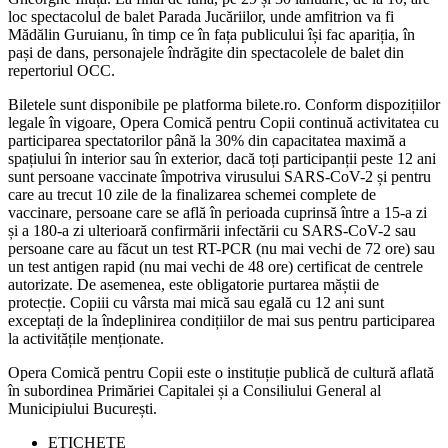
loc spectacolul de balet Parada Jucăriilor, unde amfitrion va fi
Mădălin Guruianu, în timp ce în fața publicului își fac apariția, în
pași de dans, personajele îndrăgite din spectacolele de balet din
repertoriul OCC.
Biletele sunt disponibile pe platforma bilete.ro. Conform dispozițiilor
legale în vigoare, Opera Comică pentru Copii continuă activitatea cu
participarea spectatorilor până la 30% din capacitatea maximă a
spațiului în interior sau în exterior, dacă toți participanții peste 12 ani
sunt persoane vaccinate împotriva virusului SARS-CoV-2 și pentru
care au trecut 10 zile de la finalizarea schemei complete de
vaccinare, persoane care se află în perioada cuprinsă între a 15-a zi
și a 180-a zi ulterioară confirmării infectării cu SARS-CoV-2 sau
persoane care au făcut un test RT-PCR (nu mai vechi de 72 ore) sau
un test antigen rapid (nu mai vechi de 48 ore) certificat de centrele
autorizate. De asemenea, este obligatorie purtarea măștii de
protecție. Copiii cu vârsta mai mică sau egală cu 12 ani sunt
exceptați de la îndeplinirea condițiilor de mai sus pentru participarea
la activitățile menționate.
Opera Comică pentru Copii este o instituție publică de cultură aflată
în subordinea Primăriei Capitalei și a Consiliului General al
Municipiului București.
ETICHETE