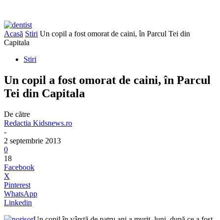
Acasă
Stiri
Un copil a fost omorat de caini, în Parcul Tei din
Capitala
Stiri
Un copil a fost omorat de caini, în Parcul
Tei din Capitala
De către
Redactia Kidsnews.ro
-
2 septembrie 2013
0
18
Facebook
X
Pinterest
WhatsApp
Linkedin
Un copil în vârstă de patru ani a murit, luni, după ce a fost