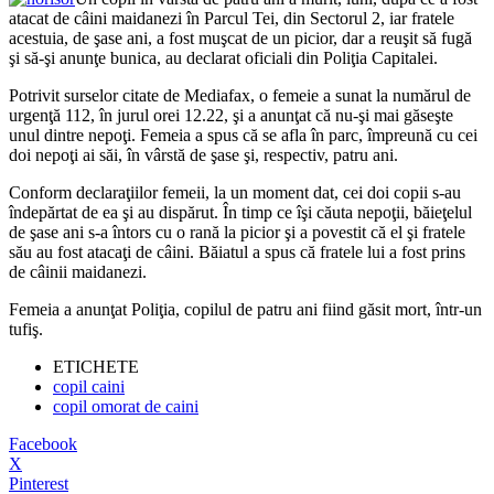
atacat de câini maidanezi în Parcul Tei, din Sectorul 2, iar fratele
acestuia, de şase ani, a fost muşcat de un picior, dar a reuşit să fugă
şi să-şi anunţe bunica, au declarat oficiali din Poliţia Capitalei.
Potrivit surselor citate de Mediafax, o femeie a sunat la numărul de
urgenţă 112, în jurul orei 12.22, şi a anunţat că nu-şi mai găseşte
unul dintre nepoţi. Femeia a spus că se afla în parc, împreună cu cei
doi nepoţi ai săi, în vârstă de şase şi, respectiv, patru ani.
Conform declaraţiilor femeii, la un moment dat, cei doi copii s-au
îndepărtat de ea şi au dispărut. În timp ce îşi căuta nepoţii, băieţelul
de şase ani s-a întors cu o rană la picior şi a povestit că el şi fratele
său au fost atacaţi de câini. Băiatul a spus că fratele lui a fost prins
de câinii maidanezi.
Femeia a anunţat Poliţia, copilul de patru ani fiind găsit mort, într-un
tufiş.
ETICHETE
copil caini
copil omorat de caini
Facebook
X
Pinterest