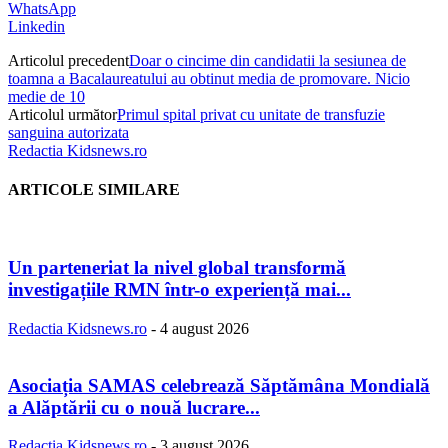
WhatsApp
Linkedin
Articolul precedent
Doar o cincime din candidatii la sesiunea de
toamna a Bacalaureatului au obtinut media de promovare. Nicio
medie de 10
Articolul următor
Primul spital privat cu unitate de transfuzie
sanguina autorizata
Redactia Kidsnews.ro
ARTICOLE SIMILARE
Un parteneriat la nivel global transformă
investigațiile RMN într-o experiență mai...
Redactia Kidsnews.ro
-
4 august 2026
Asociația SAMAS celebrează Săptămâna Mondială
a Alăptării cu o nouă lucrare...
Redactia Kidsnews.ro
-
3 august 2026