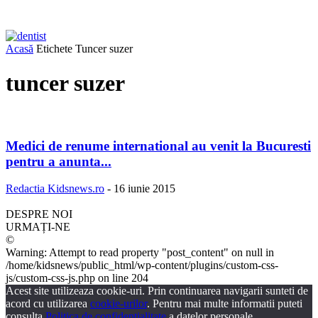
Acasă
Etichete
Tuncer suzer
tuncer suzer
Medici de renume international au venit la Bucuresti
pentru a anunta...
Redactia Kidsnews.ro
-
16 iunie 2015
DESPRE NOI
URMAȚI-NE
©
Warning: Attempt to read property "post_content" on null in
/home/kidsnews/public_html/wp-content/plugins/custom-css-
js/custom-css-js.php on line 204
Acest site utilizeaza cookie-uri. Prin continuarea navigarii sunteti de
acord cu utilizarea
cookie-urilor
. Pentru mai multe informatii puteti
consulta
Politica de confidentialitate
a datelor personale.