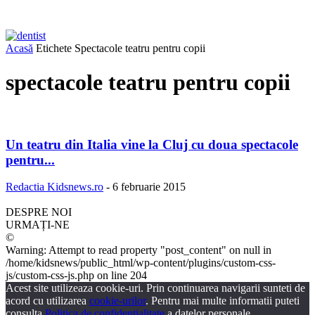
Acasă
Etichete
Spectacole teatru pentru copii
spectacole teatru pentru copii
Un teatru din Italia vine la Cluj cu doua spectacole
pentru...
Redactia Kidsnews.ro
-
6 februarie 2015
DESPRE NOI
URMAȚI-NE
©
Warning: Attempt to read property "post_content" on null in
/home/kidsnews/public_html/wp-content/plugins/custom-css-
js/custom-css-js.php on line 204
Acest site utilizeaza cookie-uri. Prin continuarea navigarii sunteti de
acord cu utilizarea
cookie-urilor
. Pentru mai multe informatii puteti
consulta
Politica de confidentialitate
a datelor personale.