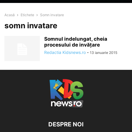
Acasă
Etichete
Somn invatare
somn invatare
Somnul indelungat, cheia
procesului de invăţare
Redactia Kidsnews.ro
-
13 ianuarie 2015
DESPRE NOI