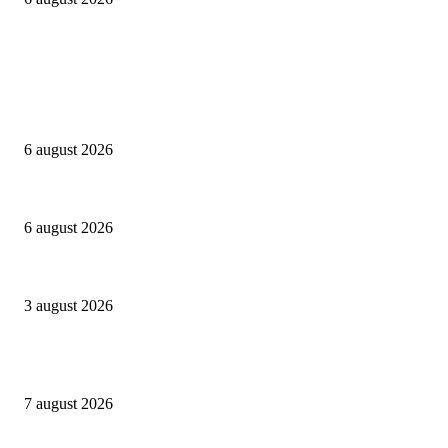
Campanii
Peste 3.000 de elevi, profesori și părinți au explorat profesiile care vor t
6 august 2026
Sondaj Salvați Copiii: 58% dintre copiii cu părinți plecați în străinătate vor
6 august 2026
Asociația SAMAS celebrează Săptămâna Mondială a Alăptării cu o nouă luc
3 august 2026
Evenimente
Gașca Zurli anunță o nouă stagiune în București
7 august 2026