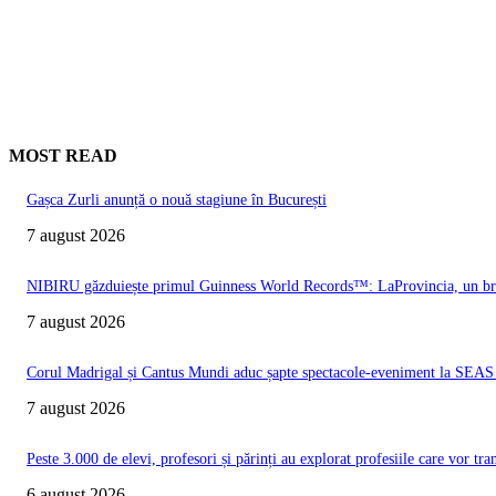
MOST READ
Gașca Zurli anunță o nouă stagiune în București
7 august 2026
NIBIRU găzduiește primul Guinness World Records™️: LaProvincia, un bran
7 august 2026
Corul Madrigal și Cantus Mundi aduc șapte spectacole-eveniment la SEAS 2
7 august 2026
Peste 3.000 de elevi, profesori și părinți au explorat profesiile care vor t
6 august 2026