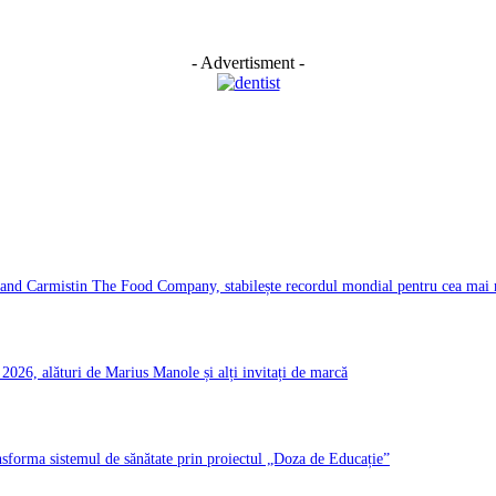
- Advertisment -
d Carmistin The Food Company, stabilește recordul mondial pentru cea mai ma
026, alături de Marius Manole și alți invitați de marcă
ransforma sistemul de sănătate prin proiectul „Doza de Educație”