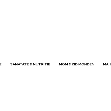
E
SANATATE & NUTRITIE
MOM & KID MONDEN
MAI