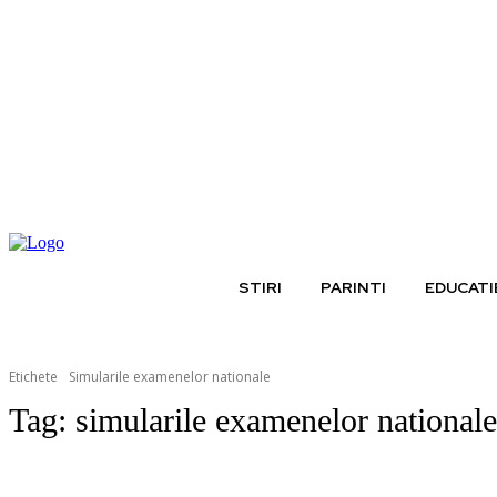
duminică, august 9, 2026
STIRI
PARINTI
EDUCATI
Etichete
Simularile examenelor nationale
Tag:
simularile examenelor nationale