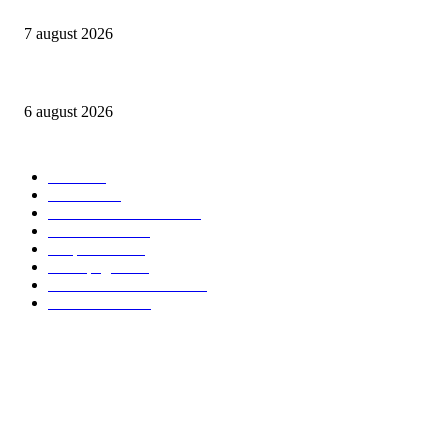
NIBIRU găzduiește primul Guinness World Records™️: LaProvincia, un bran
7 august 2026
Peste 3.000 de elevi, profesori și părinți au explorat profesiile care vor t
6 august 2026
Categorii Populare
Stiri
2705
Parinti
2065
Sanatate & Nutritie
1665
Concursuri
1565
Timp liber
1064
Homepage
1021
Mom & Kid Monden
714
International
660
Despre noi