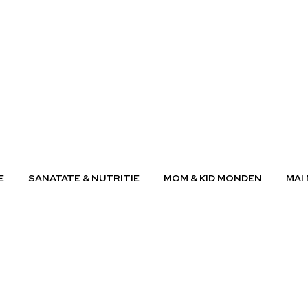
E
SANATATE & NUTRITIE
MOM & KID MONDEN
MAI