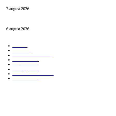
NIBIRU găzduiește primul Guinness World Records™️: LaProvincia, un bran
7 august 2026
Peste 3.000 de elevi, profesori și părinți au explorat profesiile care vor t
6 august 2026
Categorii Populare
Stiri
2705
Parinti
2065
Sanatate & Nutritie
1665
Concursuri
1565
Timp liber
1064
Homepage
1021
Mom & Kid Monden
714
International
660
Despre noi