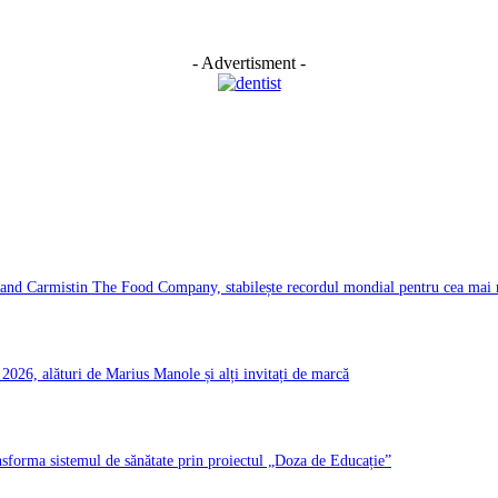
- Advertisment -
d Carmistin The Food Company, stabilește recordul mondial pentru cea mai ma
026, alături de Marius Manole și alți invitați de marcă
ransforma sistemul de sănătate prin proiectul „Doza de Educație”