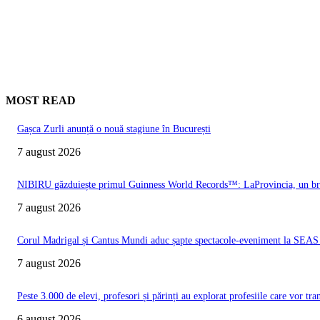
MOST READ
Gașca Zurli anunță o nouă stagiune în București
7 august 2026
NIBIRU găzduiește primul Guinness World Records™️: LaProvincia, un bran
7 august 2026
Corul Madrigal și Cantus Mundi aduc șapte spectacole-eveniment la SEAS 2
7 august 2026
Peste 3.000 de elevi, profesori și părinți au explorat profesiile care vor t
6 august 2026