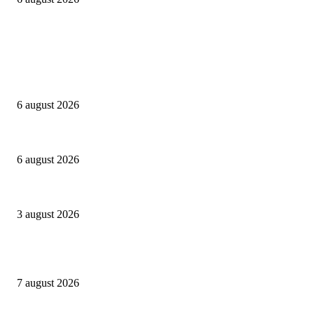
Campanii
Peste 3.000 de elevi, profesori și părinți au explorat profesiile care vor t
6 august 2026
Sondaj Salvați Copiii: 58% dintre copiii cu părinți plecați în străinătate vor
6 august 2026
Asociația SAMAS celebrează Săptămâna Mondială a Alăptării cu o nouă luc
3 august 2026
Evenimente
Gașca Zurli anunță o nouă stagiune în București
7 august 2026