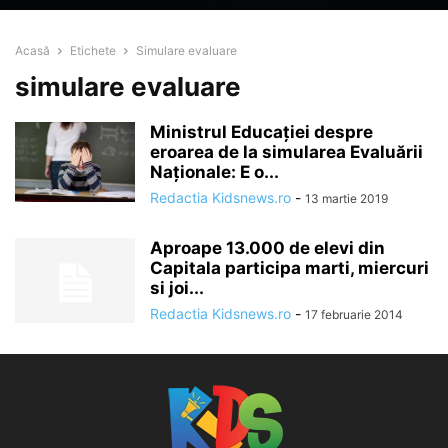
Acasă
Etichete
Simulare evaluare
simulare evaluare
Ministrul Educaţiei despre
eroarea de la simularea Evaluării
Naţionale: E o...
Redactia Kidsnews.ro
-
13 martie 2019
Aproape 13.000 de elevi din
Capitala participa marti, miercuri
si joi...
Redactia Kidsnews.ro
-
17 februarie 2014