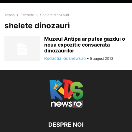
Acasă
Etichete
Shelete dinozauri
shelete dinozauri
Muzeul Antipa ar putea gazdui o
noua expozitie consacrata
dinozaurilor
Redactia Kidsnews.ro
-
5 august 2013
DESPRE NOI