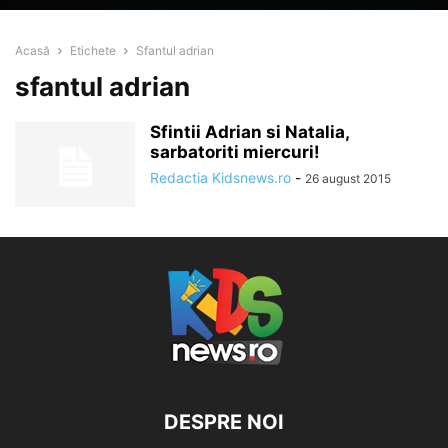
Acasă
Etichete
Sfantul adrian
sfantul adrian
Sfintii Adrian si Natalia,
sarbatoriti miercuri!
Redactia Kidsnews.ro
-
26 august 2015
DESPRE NOI