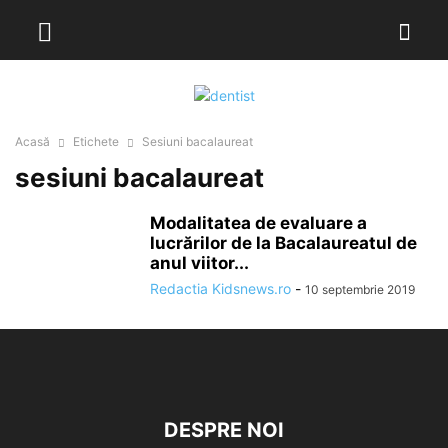
Acasă
Etichete
Sesiuni bacalaureat
sesiuni bacalaureat
Modalitatea de evaluare a
lucrărilor de la Bacalaureatul de
anul viitor...
Redactia Kidsnews.ro
-
10 septembrie 2019
DESPRE NOI