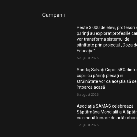
Campanii
Peste 3.000 de elevi, profesori 
părinți au explorat profesiile ca
vor transforma sistemul de
sănătate prin proiectul „Doza d
Educație”
6 august 2026
Sondaj Salvați Copiii: 58% dintr
copiii cu părinți plecați în
străinătate vor ca aceștia să se
întoarcă acasă
6 august 2026
Asociația SAMAS celebrează
Săptămâna Mondială a Alăptări
cu o nouă lucrare de artă urba
3 august 2026