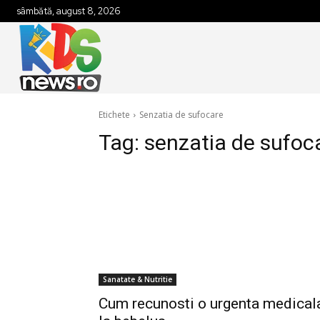
sâmbătă, august 8, 2026
Etichete
Senzatia de sufocare
Tag:
senzatia de sufoc
Sanatate & Nutritie
Cum recunosti o urgenta medical