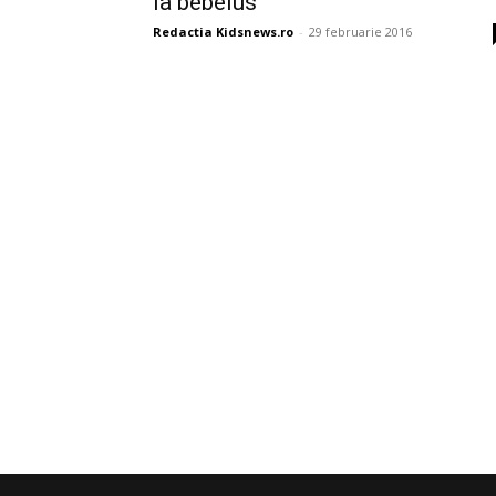
la bebelus
Redactia Kidsnews.ro
-
29 februarie 2016