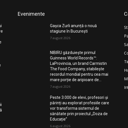
Evenimente
C
și
Gașca Zurli anunță o nouă
St
re
stagiune în București
Pa
7 august 2026
e
Sa
Co
NIBIRU găzduiește primul
Guinness World Records™️:
Ti
LaProvincia, un brand Carmistin
e
The Food Company, stabilește
H
recordul mondial pentru cea mai
M
mare porție de aripioare de...
7 august 2026
In
Peste 3.000 de elevi, profesori și
părinți au explorat profesiile care
i
vor transforma sistemul de
nă
sănătate prin proiectul „Doza de
Educație”
6 august 2026