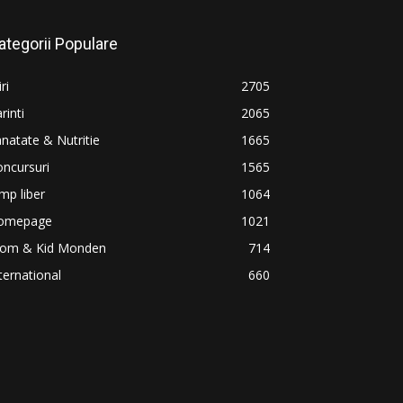
ategorii Populare
iri
2705
rinti
2065
natate & Nutritie
1665
ncursuri
1565
mp liber
1064
omepage
1021
om & Kid Monden
714
ternational
660