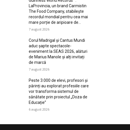
Guinness World Records™️:
LaProvincia, un brand Carmistin
The Food Company, stabilește
recordul mondial pentru cea mai
mare porție de aripioare de...
7 august 2026
Corul Madrigal și Cantus Mundi
aduc șapte spectacole-
eveniment la SEAS 2026, alături
de Marius Manole și alți invitați
de marcă
7 august 2026
Peste 3.000 de elevi, profesori și
părinți au explorat profesiile care
vor transforma sistemul de
sănătate prin proiectul „Doza de
Educație”
6 august 2026