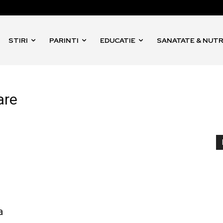
STIRI
PARINTI
EDUCATIE
SANATATE & NUTR
are
a