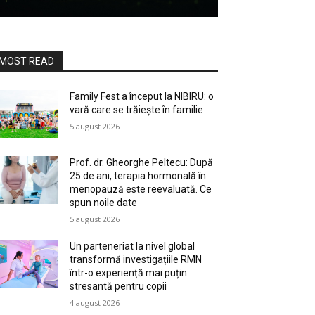
MOST READ
Family Fest a început la NIBIRU: o
vară care se trăiește în familie
5 august 2026
Prof. dr. Gheorghe Peltecu: După
25 de ani, terapia hormonală în
menopauză este reevaluată. Ce
spun noile date
5 august 2026
Un parteneriat la nivel global
transformă investigațiile RMN
într-o experiență mai puțin
stresantă pentru copii
4 august 2026