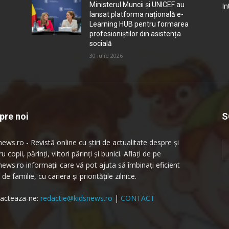
Ministerul Muncii și UNICEF au
In
lansat platforma națională e-
Learning HUB pentru formarea
profesioniștilor din asistența
socială
30 iulie 2026
pre noi
S
ews.ro - Revistă online cu știri de actualitate despre și
u copii, părinți, viitori părinți și bunici. Aflați de pe
news.ro informații care vă pot ajuta să îmbinați eficient
 de familie, cu cariera și prioritățile zilnice.
acteaza-ne:
redactie@kidsnews.ro
|
CONTACT