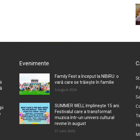
Evenimente
C
Family Fest a început la NIBIRU: o
St
i
vară care se trăiește în familie
Pa
nă
5 august 2026
Sa
Co
SUMMER WELL împlinește 15 ani.
pi
Festivalul care a transformat
a
Ti
muzica într-un univers cultural
revine în august
H
31 iulie 2026
M