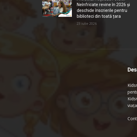
Neînfricate revine în 2026 și
deschide înscrierile pentru
biblioteci din toată țara
23 iulie 2026
Des
Kidsn
pentr
Kids
viața
Cont