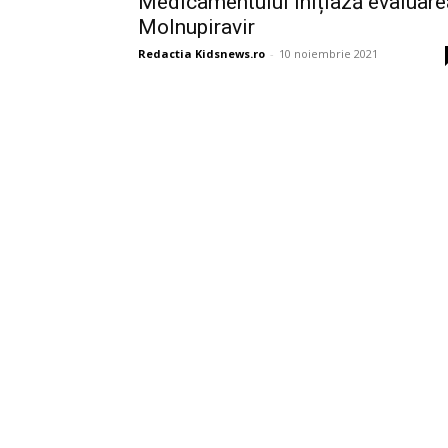
Medicamentului inițiază evaluare
Molnupiravir
Redactia Kidsnews.ro
-
10 noiembrie 2021