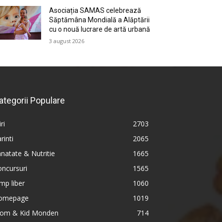
Asociația SAMAS celebrează
Săptămâna Mondială a Alăptării
cu o nouă lucrare de artă urbană
3 august 2026
ategorii Populare
iri
2703
rinti
2065
natate & Nutritie
1665
ncursuri
1565
mp liber
1060
omepage
1019
om & Kid Monden
714