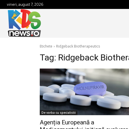
vineri, august 7, 2026
Etichete
Ridgeback Biotherapeutics
Tag:
Ridgeback Biother
De vorba cu specialistii
Agenția Europeană a