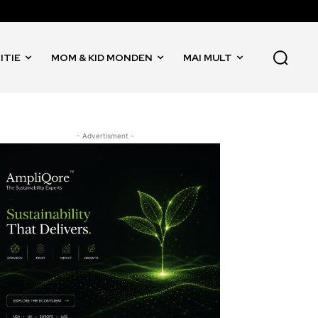
ITIE
MOM & KID MONDEN
MAI MULT
- Advertisment -