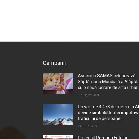
Campanii
Asociația SAMAS celebrează
Săptămâna Mondială a Alăptări
cu o nouă lucrare de artă urba
3 august 2026
Un vârf de 4.478 de metri din Al
devine simbolul luptei împotriv
traficului de persoane
24 iulie 2026
Proiectul Rețeaua Fetelor