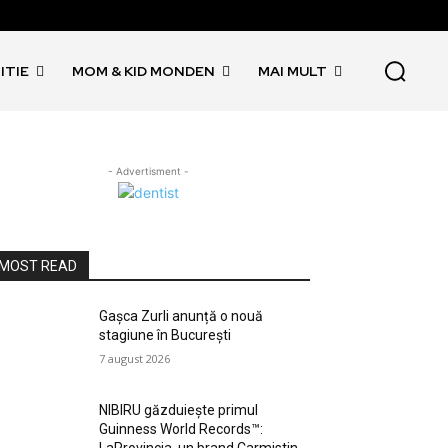
ITIE
MOM & KID MONDEN
MAI MULT
- Advertisment -
MOST READ
Gașca Zurli anunță o nouă
stagiune în București
7 august 2026
NIBIRU găzduiește primul
Guinness World Records™️: