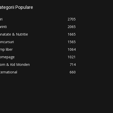
ategorii Populare
iri
2705
rinti
2065
natate & Nutritie
1665
ncursuri
1565
mp liber
1064
omepage
1021
om & Kid Monden
714
ternational
660