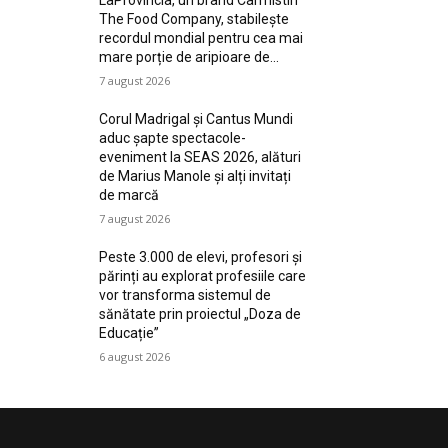
LaProvincia, un brand Carmistin
The Food Company, stabilește
recordul mondial pentru cea mai
mare porție de aripioare de...
7 august 2026
Corul Madrigal și Cantus Mundi
aduc șapte spectacole-
eveniment la SEAS 2026, alături
de Marius Manole și alți invitați
de marcă
7 august 2026
Peste 3.000 de elevi, profesori și
părinți au explorat profesiile care
vor transforma sistemul de
sănătate prin proiectul „Doza de
Educație”
6 august 2026