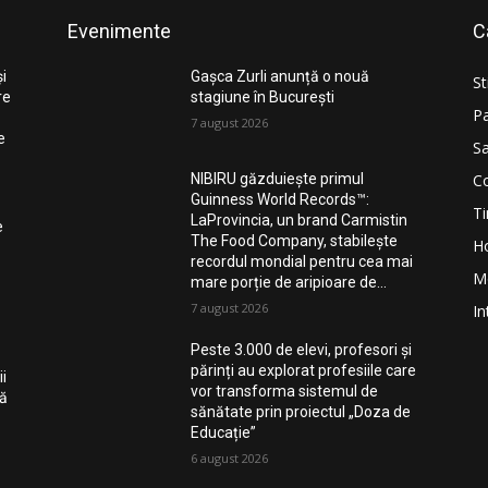
Evenimente
C
și
Gașca Zurli anunță o nouă
St
re
stagiune în București
Pa
7 august 2026
e
Sa
Co
NIBIRU găzduiește primul
Guinness World Records™️:
Ti
LaProvincia, un brand Carmistin
e
The Food Company, stabilește
H
recordul mondial pentru cea mai
M
mare porție de aripioare de...
7 august 2026
In
Peste 3.000 de elevi, profesori și
părinți au explorat profesiile care
i
vor transforma sistemul de
nă
sănătate prin proiectul „Doza de
Educație”
6 august 2026