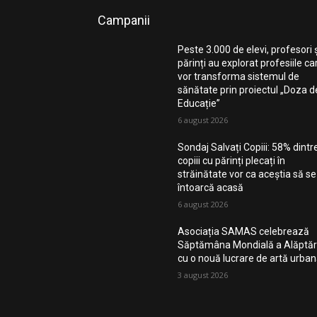
Campanii
Peste 3.000 de elevi, profesori 
părinți au explorat profesiile ca
vor transforma sistemul de
sănătate prin proiectul „Doza d
Educație”
6 august 2026
Sondaj Salvați Copiii: 58% dintr
copiii cu părinți plecați în
străinătate vor ca aceștia să se
întoarcă acasă
6 august 2026
Asociația SAMAS celebrează
Săptămâna Mondială a Alăptări
cu o nouă lucrare de artă urba
3 august 2026