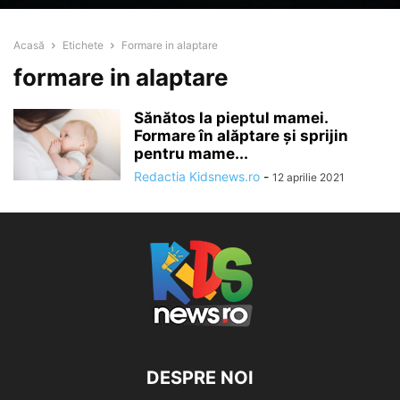
Acasă
Etichete
Formare in alaptare
formare in alaptare
Sănătos la pieptul mamei.
Formare în alăptare și sprijin
pentru mame...
Redactia Kidsnews.ro
-
12 aprilie 2021
DESPRE NOI