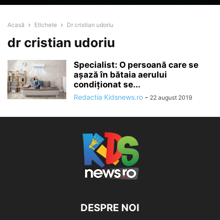
Acasă
Etichete
Dr cristian udoriu
dr cristian udoriu
Specialist: O persoană care se
aşază în bătaia aerului
condiţionat se...
Redactia Kidsnews.ro
-
22 august 2019
DESPRE NOI