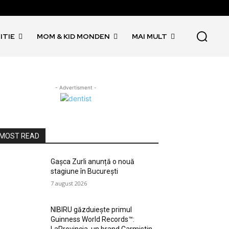
ITIE
MOM & KID MONDEN
MAI MULT
- Advertisment -
MOST READ
Gașca Zurli anunță o nouă
stagiune în București
7 august 2026
NIBIRU găzduiește primul
Guinness World Records™️: