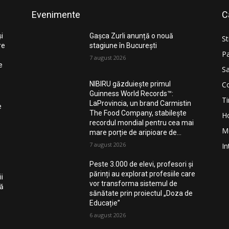
Evenimente
C
și
Gașca Zurli anunță o nouă
St
re
stagiune în București
Pa
7 august 2026
e
Sa
Co
NIBIRU găzduiește primul
Guinness World Records™️:
Ti
LaProvincia, un brand Carmistin
e
The Food Company, stabilește
H
recordul mondial pentru cea mai
M
mare porție de aripioare de...
7 august 2026
In
Peste 3.000 de elevi, profesori și
părinți au explorat profesiile care
i
vor transforma sistemul de
nă
sănătate prin proiectul „Doza de
Educație”
6 august 2026