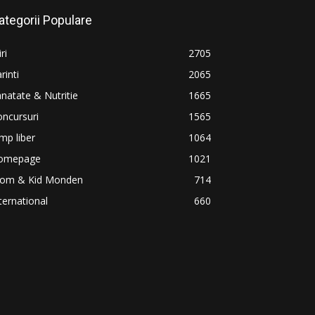
ategorii Populare
iri
2705
rinti
2065
natate & Nutritie
1665
ncursuri
1565
mp liber
1064
omepage
1021
om & Kid Monden
714
ternational
660