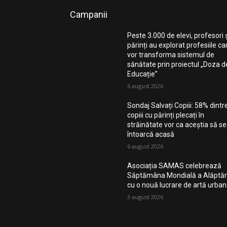
Campanii
Peste 3.000 de elevi, profesori 
părinți au explorat profesiile ca
vor transforma sistemul de
sănătate prin proiectul „Doza d
Educație”
6 august 2026
Sondaj Salvați Copiii: 58% dintr
copiii cu părinți plecați în
străinătate vor ca aceștia să se
întoarcă acasă
6 august 2026
Asociația SAMAS celebrează
Săptămâna Mondială a Alăptări
cu o nouă lucrare de artă urba
3 august 2026