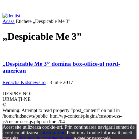
Acasă
Etichete
„Despicable Me 3”
„Despicable Me 3”
„Despicable Me 3” domina box-office-ul nord-
american
Redactia Kidsnews.ro
-
3 iulie 2017
DESPRE NOI
URMAȚI-NE
©
Warning: Attempt to read property "post_content" on null in
/home/kidsnews/public_html/wp-content/plugins/custom-css-
js/custom-css-js.php on line 204
Acest site utilizeaza cookie-uri. Prin continuarea navigarii sunteti de
acord cu utilizarea
cookie-urilor
. Pentru mai multe informatii puteti
consulta
Politica de confidentialitate
a datelor personale.