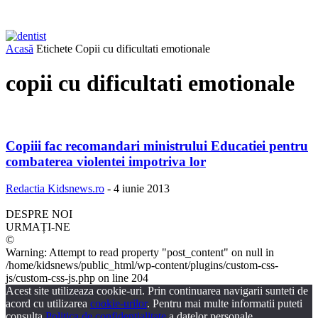
Acasă
Etichete
Copii cu dificultati emotionale
copii cu dificultati emotionale
Copiii fac recomandari ministrului Educatiei pentru
combaterea violentei impotriva lor
Redactia Kidsnews.ro
-
4 iunie 2013
DESPRE NOI
URMAȚI-NE
©
Warning: Attempt to read property "post_content" on null in
/home/kidsnews/public_html/wp-content/plugins/custom-css-
js/custom-css-js.php on line 204
Acest site utilizeaza cookie-uri. Prin continuarea navigarii sunteti de
acord cu utilizarea
cookie-urilor
. Pentru mai multe informatii puteti
consulta
Politica de confidentialitate
a datelor personale.