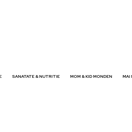
E
SANATATE & NUTRITIE
MOM & KID MONDEN
MAI