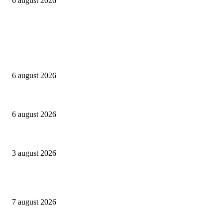
6 august 2026
Campanii
Peste 3.000 de elevi, profesori și părinți au explorat profesiile care vor t
6 august 2026
Sondaj Salvați Copiii: 58% dintre copiii cu părinți plecați în străinătate vor
6 august 2026
Asociația SAMAS celebrează Săptămâna Mondială a Alăptării cu o nouă luc
3 august 2026
Evenimente
Gașca Zurli anunță o nouă stagiune în București
7 august 2026