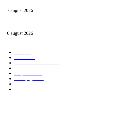
NIBIRU găzduiește primul Guinness World Records™️: LaProvincia, un bran
7 august 2026
Peste 3.000 de elevi, profesori și părinți au explorat profesiile care vor t
6 august 2026
Categorii Populare
Stiri
2705
Parinti
2065
Sanatate & Nutritie
1665
Concursuri
1565
Timp liber
1064
Homepage
1021
Mom & Kid Monden
714
International
660
Despre noi