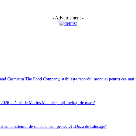
- Advertisment -
d Carmistin The Food Company, stabilește recordul mondial pentru cea mai ma
026, alături de Marius Manole și alți invitați de marcă
ransforma sistemul de sănătate prin proiectul „Doza de Educație”