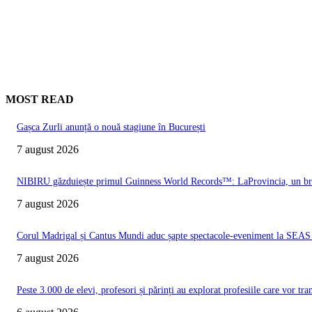
MOST READ
Gașca Zurli anunță o nouă stagiune în București
7 august 2026
NIBIRU găzduiește primul Guinness World Records™️: LaProvincia, un bran
7 august 2026
Corul Madrigal și Cantus Mundi aduc șapte spectacole-eveniment la SEAS 2
7 august 2026
Peste 3.000 de elevi, profesori și părinți au explorat profesiile care vor t