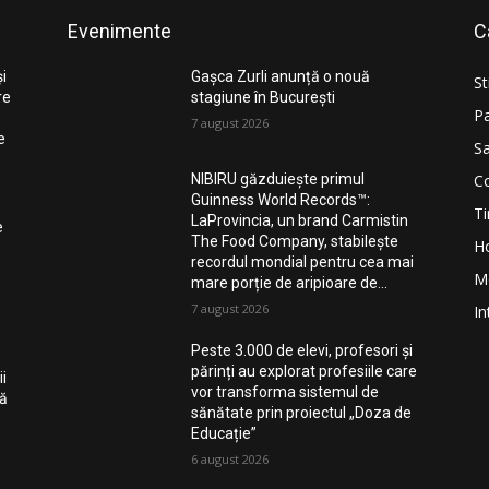
Evenimente
C
și
Gașca Zurli anunță o nouă
St
re
stagiune în București
Pa
7 august 2026
e
Sa
Co
NIBIRU găzduiește primul
Guinness World Records™️:
Ti
LaProvincia, un brand Carmistin
e
The Food Company, stabilește
H
recordul mondial pentru cea mai
M
mare porție de aripioare de...
7 august 2026
In
Peste 3.000 de elevi, profesori și
părinți au explorat profesiile care
i
vor transforma sistemul de
nă
sănătate prin proiectul „Doza de
Educație”
6 august 2026