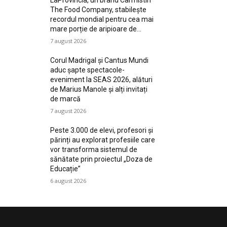
LaProvincia, un brand Carmistin
The Food Company, stabilește
recordul mondial pentru cea mai
mare porție de aripioare de...
7 august 2026
Corul Madrigal și Cantus Mundi
aduc șapte spectacole-
eveniment la SEAS 2026, alături
de Marius Manole și alți invitați
de marcă
7 august 2026
Peste 3.000 de elevi, profesori și
părinți au explorat profesiile care
vor transforma sistemul de
sănătate prin proiectul „Doza de
Educație”
6 august 2026