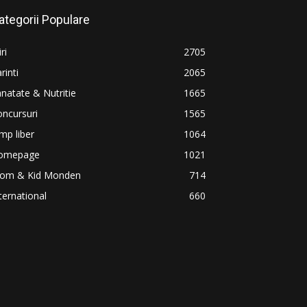
ategorii Populare
iri
2705
rinti
2065
natate & Nutritie
1665
ncursuri
1565
mp liber
1064
omepage
1021
om & Kid Monden
714
ternational
660