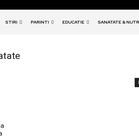
STIRI
PARINTI
EDUCATIE
SANATATE & NUTR
atate
sa
a