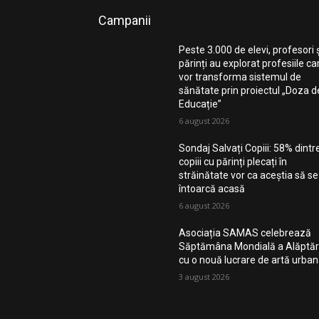
Campanii
Peste 3.000 de elevi, profesori 
părinți au explorat profesiile ca
vor transforma sistemul de
sănătate prin proiectul „Doza d
Educație”
6 august 2026
Sondaj Salvați Copiii: 58% dintr
copiii cu părinți plecați în
străinătate vor ca aceștia să se
întoarcă acasă
6 august 2026
Asociația SAMAS celebrează
Săptămâna Mondială a Alăptări
cu o nouă lucrare de artă urba
3 august 2026