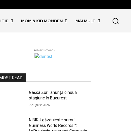
ITIE
MOM & KID MONDEN
MAI MULT
- Advertisment -
MOST READ
Gașca Zurli anunță o nouă
stagiune în București
7 august 2026
NIBIRU găzduiește primul
Guinness World Records™️: