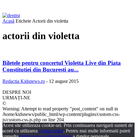
Acasă
Etichete
Actorii din violetta
actorii din violetta
Biletele pentru concertul Violetta Live din Piata
Constitutiei din Bucuresti au...
Redactia Kidsnews.ro
-
12 august 2015
DESPRE NOI
URMAȚI-NE
©
Warning: Attempt to read property "post_content" on null in
/home/kidsnews/public_html/wp-content/plugins/custom-css-
js/custom-css-js.php on line 204
Acest site utilizeaza cookie-uri. Prin continuarea navigarii sunteti de
acord cu utilizarea
cookie-urilor
. Pentru mai multe informatii puteti
consulta
Politica de confidentialitate
a datelor personale.