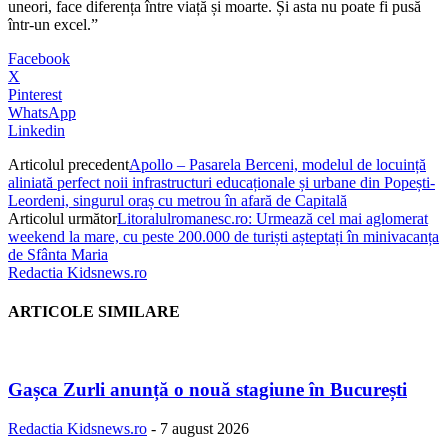
uneori, face diferența între viață și moarte. Și asta nu poate fi pusă
într-un excel.”
Facebook
X
Pinterest
WhatsApp
Linkedin
Articolul precedent
Apollo – Pasarela Berceni, modelul de locuință
aliniată perfect noii infrastructuri educaționale și urbane din Popești-
Leordeni, singurul oraș cu metrou în afară de Capitală
Articolul următor
Litoralulromanesc.ro: Urmează cel mai aglomerat
weekend la mare, cu peste 200.000 de turiști așteptați în minivacanța
de Sfânta Maria
Redactia Kidsnews.ro
ARTICOLE SIMILARE
Gașca Zurli anunță o nouă stagiune în București
Redactia Kidsnews.ro
-
7 august 2026