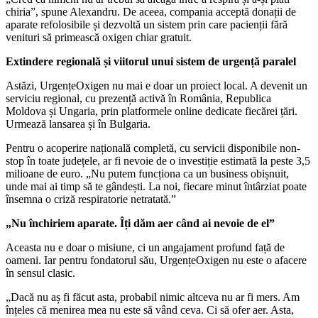
chiria”, spune Alexandru. De aceea, compania acceptă donații de
aparate refolosibile și dezvoltă un sistem prin care pacienții fără
venituri să primească oxigen chiar gratuit.
Extindere regională și viitorul unui sistem de urgență paralel
Astăzi, UrgențeOxigen nu mai e doar un proiect local. A devenit un
serviciu regional, cu prezență activă în România, Republica
Moldova și Ungaria, prin platformele online dedicate fiecărei țări.
Urmează lansarea și în Bulgaria.
Pentru o acoperire națională completă, cu servicii disponibile non-
stop în toate județele, ar fi nevoie de o investiție estimată la peste 3,5
milioane de euro. „Nu putem funcționa ca un business obișnuit,
unde mai ai timp să te gândești. La noi, fiecare minut întârziat poate
însemna o criză respiratorie netratată.”
„Nu închiriem aparate. Îți dăm aer când ai nevoie de el”
Aceasta nu e doar o misiune, ci un angajament profund față de
oameni. Iar pentru fondatorul său, UrgențeOxigen nu este o afacere
în sensul clasic.
„Dacă nu aș fi făcut asta, probabil nimic altceva nu ar fi mers. Am
înțeles că menirea mea nu este să vând ceva. Ci să ofer aer. Asta,