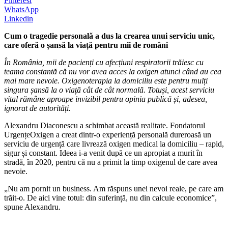
Pinterest
WhatsApp
Linkedin
Cum o tragedie personală a dus la crearea unui serviciu unic,
care oferă o șansă la viață pentru mii de români
În România, mii de pacienți cu afecțiuni respiratorii trăiesc cu
teama constantă că nu vor avea acces la oxigen atunci când au cea
mai mare nevoie. Oxigenoterapia la domiciliu este pentru mulți
singura șansă la o viață cât de cât normală. Totuși, acest serviciu
vital rămâne aproape invizibil pentru opinia publică și, adesea,
ignorat de autorități.
Alexandru Diaconescu a schimbat această realitate. Fondatorul
UrgențeOxigen a creat dintr-o experiență personală dureroasă un
serviciu de urgență care livrează oxigen medical la domiciliu – rapid,
sigur și constant. Ideea i-a venit după ce un apropiat a murit în
stradă, în 2020, pentru că nu a primit la timp oxigenul de care avea
nevoie.
„Nu am pornit un business. Am răspuns unei nevoi reale, pe care am
trăit-o. De aici vine totul: din suferință, nu din calcule economice”,
spune Alexandru.