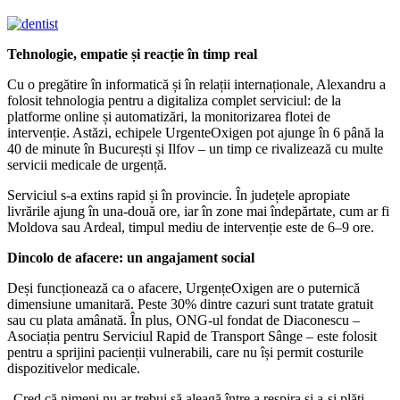
Tehnologie, empatie și reacție în timp real
Cu o pregătire în informatică și în relații internaționale, Alexandru a
folosit tehnologia pentru a digitaliza complet serviciul: de la
platforme online și automatizări, la monitorizarea flotei de
intervenție. Astăzi, echipele UrgenteOxigen pot ajunge în 6 până la
40 de minute în București și Ilfov – un timp ce rivalizează cu multe
servicii medicale de urgență.
Serviciul s-a extins rapid și în provincie. În județele apropiate
livrările ajung în una-două ore, iar în zone mai îndepărtate, cum ar fi
Moldova sau Ardeal, timpul mediu de intervenție este de 6–9 ore.
Dincolo de afacere: un angajament social
Deși funcționează ca o afacere, UrgențeOxigen are o puternică
dimensiune umanitară. Peste 30% dintre cazuri sunt tratate gratuit
sau cu plata amânată. În plus, ONG-ul fondat de Diaconescu –
Asociația pentru Serviciul Rapid de Transport Sânge – este folosit
pentru a sprijini pacienții vulnerabili, care nu își permit costurile
dispozitivelor medicale.
„Cred că nimeni nu ar trebui să aleagă între a respira și a-și plăti