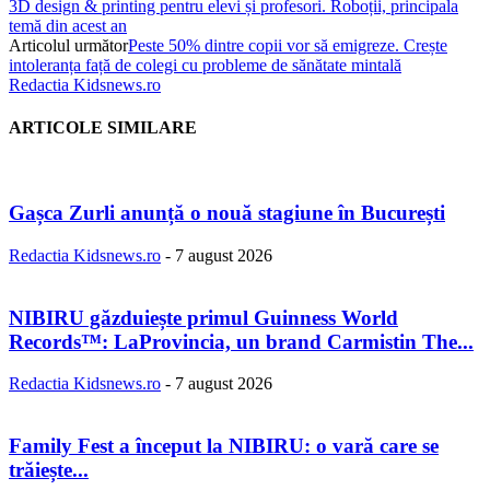
3D design & printing pentru elevi și profesori. Roboții, principala
temă din acest an
Articolul următor
Peste 50% dintre copii vor să emigreze. Crește
intoleranța față de colegi cu probleme de sănătate mintală
Redactia Kidsnews.ro
ARTICOLE SIMILARE
Gașca Zurli anunță o nouă stagiune în București
Redactia Kidsnews.ro
-
7 august 2026
NIBIRU găzduiește primul Guinness World
Records™️: LaProvincia, un brand Carmistin The...
Redactia Kidsnews.ro
-
7 august 2026
Family Fest a început la NIBIRU: o vară care se
trăiește...