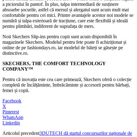
a piciorului în pantof. În plus, talpa intermediară de susținere
absoarbe șocurile, astfel că mersul și alergatul sunt acum mult mai
confortabile pentru cei mici. Printre avantajele acestor noi modele se
numără și talpa exterioară de tracțiune, care este flexibilă și ideală
pentru plimbări, indiferent de suprafața de mers.
Noii Skechers Slip-ins pentru copii sunt acum disponibili în
magazinele Skechers. Modelul pentru fete poate fi achiziționat și
online de pe fashiondays.ro, iar modelul de băieți se găsește pe
distinctive.ro.
SKECHERS, THE COMFORT TECHNOLOGY
COMPANY™
Pentru că inovația este cea care primează, Skechers oferă o colecție
completă de încălțăminte, îmbrăcăminte și accesorii pentru bărbați,
femei și copii.
Facebook
X
Pinterest
WhatsApp
Linkedin
Articolul precedent
3DUTECH dă startul concursurilor naționale de