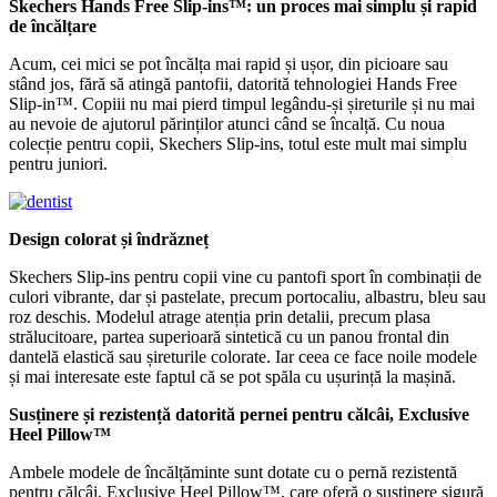
Skechers Hands Free Slip-ins™: un proces mai simplu și rapid
de încălțare
Acum, cei mici se pot încălța mai rapid și ușor, din picioare sau
stând jos, fără să atingă pantofii, datorită tehnologiei Hands Free
Slip-in™. Copiii nu mai pierd timpul legându-și șireturile și nu mai
au nevoie de ajutorul părinților atunci când se încalță. Cu noua
colecție pentru copii, Skechers Slip-ins, totul este mult mai simplu
pentru juniori.
Design colorat și îndrăzneț
Skechers Slip-ins pentru copii vine cu pantofi sport în combinații de
culori vibrante, dar și pastelate, precum portocaliu, albastru, bleu sau
roz deschis. Modelul atrage atenția prin detalii, precum plasa
strălucitoare, partea superioară sintetică cu un panou frontal din
dantelă elastică sau șireturile colorate. Iar ceea ce face noile modele
și mai interesate este faptul că se pot spăla cu ușurință la mașină.
Susținere și rezistență datorită pernei pentru călcâi, Exclusive
Heel Pillow™
Ambele modele de încălțăminte sunt dotate cu o pernă rezistentă
pentru călcâi, Exclusive Heel Pillow™, care oferă o susținere sigură