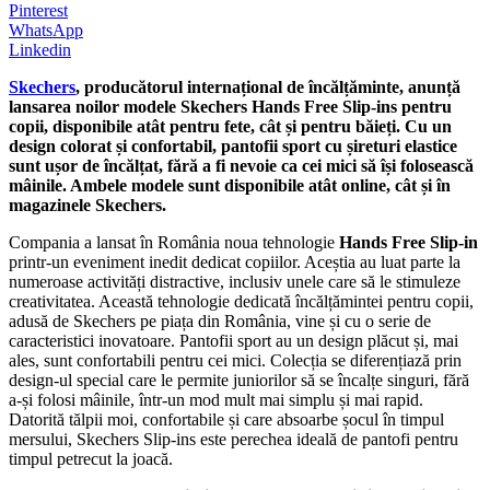
Pinterest
WhatsApp
Linkedin
Skechers
, producătorul internațional de încălțăminte, anunță
lansarea noilor modele Skechers Hands Free Slip-ins pentru
copii, disponibile atât pentru fete, cât și pentru băieți. Cu un
design colorat și confortabil, pantofii sport cu șireturi elastice
sunt ușor de încălțat, fără a fi nevoie ca cei mici să își folosească
mâinile. Ambele modele sunt disponibile atât online, cât și în
magazinele Skechers.
Compania a lansat în România noua tehnologie
Hands Free Slip-in
printr-un eveniment inedit dedicat copiilor. Aceștia au luat parte la
numeroase activități distractive, inclusiv unele care să le stimuleze
creativitatea. Această tehnologie dedicată încălțămintei pentru copii,
adusă de Skechers pe piața din România, vine și cu o serie de
caracteristici inovatoare. Pantofii sport au un design plăcut și, mai
ales, sunt confortabili pentru cei mici. Colecția se diferențiază prin
design-ul special care le permite juniorilor să se încalțe singuri, fără
a-și folosi mâinile, într-un mod mult mai simplu și mai rapid.
Datorită tălpii moi, confortabile și care absoarbe șocul în timpul
mersului, Skechers Slip-ins este perechea ideală de pantofi pentru
timpul petrecut la joacă.