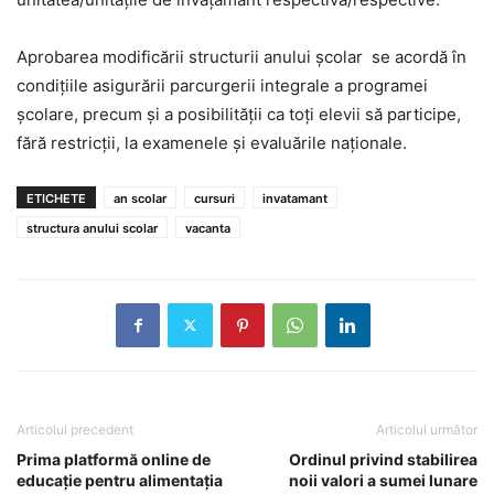
Aprobarea modificării structurii anului școlar se acordă în
condițiile asigurării parcurgerii integrale a programei
școlare, precum și a posibilității ca toți elevii să participe,
fără restricții, la examenele și evaluările naționale.
ETICHETE
an scolar
cursuri
invatamant
structura anului scolar
vacanta
Articolul precedent
Articolul următor
Prima platformă online de
Ordinul privind stabilirea
educație pentru alimentația
noii valori a sumei lunare