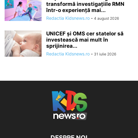
transformă investigațiile RMN
într-o experiență mai...
Redactia Kidsnews.ro
-
4 august 2026
UNICEF și OMS cer statelor să
investească mai mult în
sprijinirea...
Redactia Kidsnews.ro
-
31 iulie 2026
DESPRE NOI