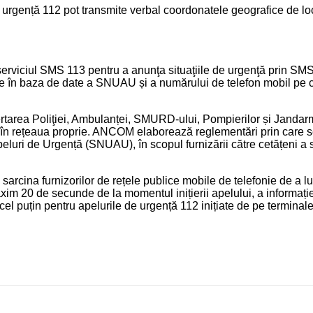
 de urgență 112 pot transmite verbal coordonatele geografice de lo
 serviciul SMS 113 pentru a anunţa situaţiile de urgenţă prin SM
bire în baza de date a SNUAU și a numărului de telefon mobil pe c
area Poliţiei, Ambulanței, SMURD-ului, Pompierilor și Jandarmilor
il în rețeaua proprie. ANCOM elaborează reglementări prin care se
eluri de Urgență (SNUAU), în scopul furnizării către cetățeni a s
arcina furnizorilor de rețele publice mobile de telefonie de a l
 20 de secunde de la momentul inițierii apelului, a informației d
cel puțin pentru apelurile de urgență 112 inițiate de pe terminal