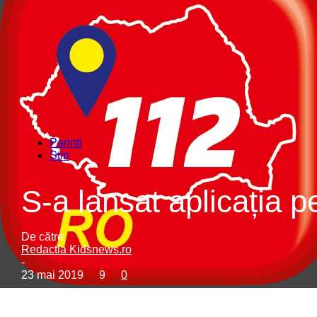
Parinti
Stiri
S-a lansat aplicația p
De către
Redactia Kidsnews.ro
-
23 mai 2019
9
0