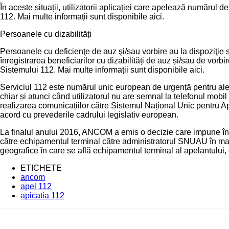
În aceste situații, utilizatorii aplicației care apelează numărul
112. Mai multe informații sunt disponibile aici.
Persoanele cu dizabilități
Persoanele cu deficienţe de auz şi/sau vorbire au la dispoziţie
înregistrarea beneficiarilor cu dizabilități de auz și/sau de vor
Sistemului 112. Mai multe informații sunt disponibile aici.
Serviciul 112 este numărul unic european de urgență pentru alert
chiar și atunci când utilizatorul nu are semnal la telefonul mob
realizarea comunicațiilor către Sistemul Național Unic pentru Ap
acord cu prevederile cadrului legislativ european.
La finalul anului 2016, ANCOM a emis o decizie care impune în s
către echipamentul terminal către administratorul SNUAU în maxim
geografice în care se află echipamentul terminal al apelantului, 
ETICHETE
ancom
apel 112
apicatia 112