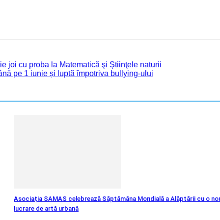
e joi cu proba la Matematică şi Ştiinţele naturii
nă pe 1 iunie și luptă împotriva bullying-ului
Asociația SAMAS celebrează Săptămâna Mondială a Alăptării cu o no
lucrare de artă urbană