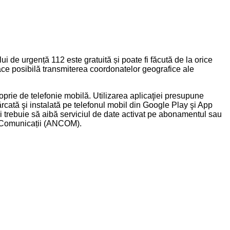
 de urgență 112 este gratuită și poate fi făcută de la orice
face posibilă transmiterea coordonatelor geografice ale
oprie de telefonie mobilă. Utilizarea aplicaţiei presupune
scărcată şi instalată pe telefonul mobil din Google Play şi App
ii trebuie să aibă serviciul de date activat pe abonamentul sau
în Comunicații (ANCOM).