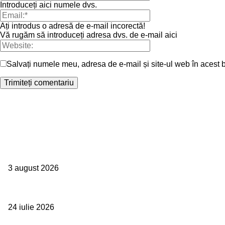
Introduceți aici numele dvs.
Ați introdus o adresă de e-mail incorectă!
Vă rugăm să introduceți adresa dvs. de e-mail aici
Salvați numele meu, adresa de e-mail și site-ul web în acest b
Campanii
Asociația SAMAS celebrează Săptămâna Mondială a Alăptării cu o n
3 august 2026
Un vârf de 4.478 de metri din Alpi devine simbolul luptei împotriva tr
24 iulie 2026