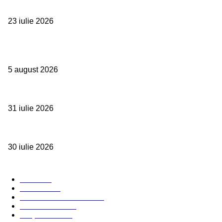
Proiectul Rețeaua Fetelor Neînfricate revine în 2026 și deschide înscri
23 iulie 2026
Evenimente
Family Fest a început la NIBIRU: o vară care se trăiește în familie
5 august 2026
SUMMER WELL împlinește 15 ani. Festivalul care a transformat muzic
31 iulie 2026
Ministerul Muncii și UNICEF au lansat platforma națională e-Learning
30 iulie 2026
Categorii Populare
Stiri
2703
Parinti
2065
Sanatate & Nutritie
1665
Concursuri
1565
Timp liber
1060