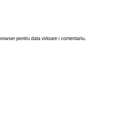
rowser pentru data viitoare i comentariu.
ouă lucrare de artă urbană
aficului de persoane