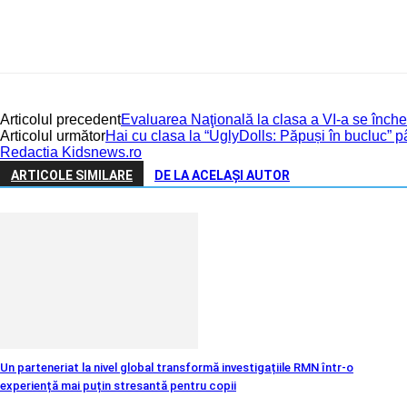
Articolul precedent
Evaluarea Naţională la clasa a VI-a se închei
Articolul următor
Hai cu clasa la “UglyDolls: Păpuși în bucluc” pâ
Redactia Kidsnews.ro
ARTICOLE SIMILARE
DE LA ACELAȘI AUTOR
Un parteneriat la nivel global transformă investigațiile RMN într-o
experiență mai puțin stresantă pentru copii