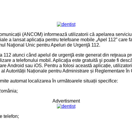
unicații (ANCOM) informează utilizatorii că apelarea serviciului
iale a lansat aplicația pentru telefoane mobile „Apel 112” care 
emul Naţional Unic pentru Apeluri de Urgenţă 112.
 la 112 atunci când apelul de urgenţă este generat din reţeaua pr
alizare a telefonului mobil. Aplicaţia este gratuită şi poate fi de
re Android sau iOS. Pentru a folosi această aplicație, utilizator
să al Autorității Naționale pentru Administrare și Reglementare 
mite automat localizarea în următoarele situații specifice:
 România;
Advertisment
e telefon;