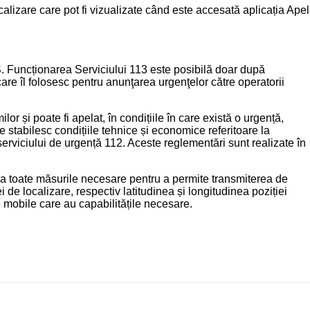
calizare care pot fi vizualizate când este accesată aplicația Apel
S. Funcționarea Serviciului 113 este posibilă doar după
are îl folosesc pentru anunţarea urgenţelor către operatorii
 și poate fi apelat, în condițiile în care există o urgență,
 stabilesc condițiile tehnice și economice referitoare la
erviciului de urgență 112. Aceste reglementări sunt realizate în
ua toate măsurile necesare pentru a permite transmiterea de
e localizare, respectiv latitudinea și longitudinea poziției
e mobile care au capabilitățile necesare.