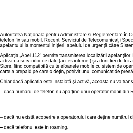
Autoritatea Națională pentru Administrare și Reglementare în Com
telefon fix sau mobil. Recent, Serviciul de Telecomunicaţii Spec
apelantului la momentul iniţierii apelului de urgență către Sist
Aplicaţia „Apel 112” permite transmiterea localizării apelanţilor
activarea serviciilor de date (acces internet) şi a funcției de loc
Store, fiind compatibilă cu telefoanele mobile cu sistem de opera
cartela prepaid pe care o dețin, potrivit unui comunicat de pre
Chiar dacă aplicația este instalată și activă, aceasta nu va trans
– dacă numărul de telefon nu aparține unui operator mobil din
– dacă nu există acoperire a operatorului care deține numărul d
– dacă telefonul este în roaming.