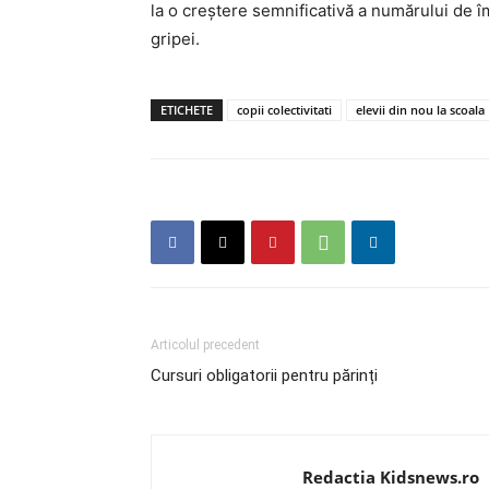
la o creștere semnificativă a numărului de îm
gripei.
ETICHETE
copii colectivitati
elevii din nou la scoala
Articolul precedent
Cursuri obligatorii pentru părinți
Redactia Kidsnews.ro