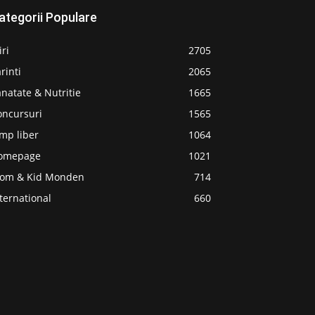
ategorii Populare
iri
2705
rinti
2065
natate & Nutritie
1665
oncursuri
1565
mp liber
1064
omepage
1021
om & Kid Monden
714
ternational
660