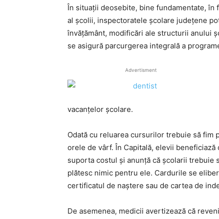
În situaţii deosebite, bine fundamentate, în f
al şcolii, inspectoratele şcolare judeţene po
învăţământ, modificări ale structurii anului
se asigură parcurgerea integrală a programe
Advertisment
vacanţelor şcolare.
Odată cu reluarea cursurilor trebuie să fim pr
orele de vârf. În Capitală, elevii beneficiază
suporta costul şi anunţă că şcolarii trebuie
plătesc nimic pentru ele. Cardurile se elibe
certificatul de naştere sau de cartea de inde
De asemenea, medicii avertizează că revenire