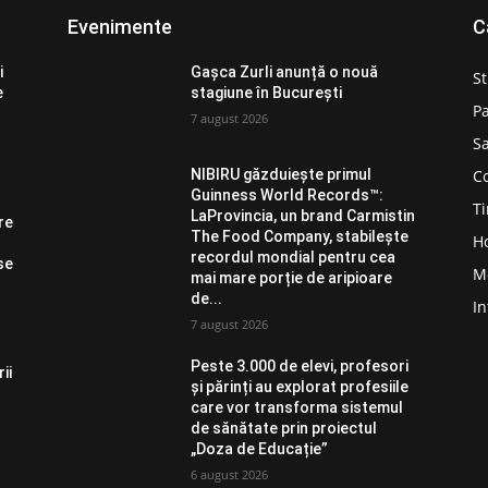
Evenimente
C
i
Gașca Zurli anunță o nouă
St
e
stagiune în București
Pa
7 august 2026
Sa
C
NIBIRU găzduiește primul
Guinness World Records™️:
Ti
LaProvincia, un brand Carmistin
re
The Food Company, stabilește
H
recordul mondial pentru cea
se
M
mai mare porție de aripioare
de...
In
7 august 2026
Peste 3.000 de elevi, profesori
ii
și părinți au explorat profesiile
care vor transforma sistemul
de sănătate prin proiectul
„Doza de Educație”
6 august 2026