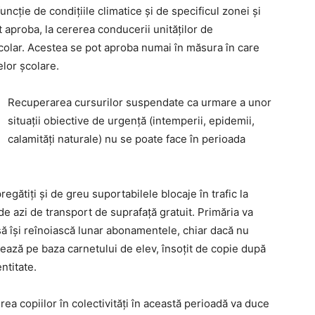
uncţie de condiţiile climatice şi de specificul zonei şi
t aproba, la cererea conducerii unităţilor de
 şcolar. Acestea se pot aproba numai în măsura în care
lor şcolare.
Recuperarea cursurilor suspendate ca urmare a unor
situaţii obiective de urgenţă (intemperii, epidemii,
calamităţi naturale) nu se poate face în perioada
egătiți și de greu suportabilele blocaje în trafic la
 de azi de transport de suprafaţă gratuit. Primăria va
 să îşi reînoiască lunar abonamentele, chiar dacă nu
rează pe baza carnetului de elev, însoţit de copie după
ntitate.
a copiilor în colectivități în această perioadă va duce