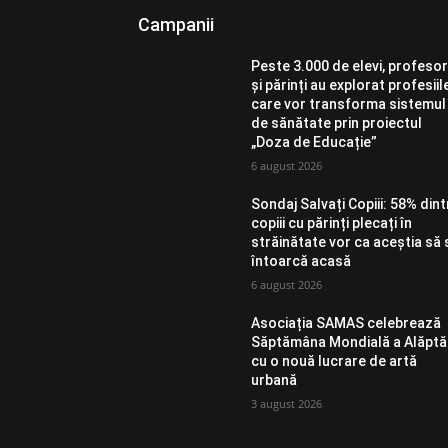
Campanii
Peste 3.000 de elevi, profesor
și părinți au explorat profesiil
care vor transforma sistemul
de sănătate prin proiectul
„Doza de Educație”
6 august 2026
Sondaj Salvați Copiii: 58% dint
copiii cu părinți plecați în
străinătate vor ca aceștia să 
întoarcă acasă
6 august 2026
Asociația SAMAS celebrează
Săptămâna Mondială a Alăptăr
cu o nouă lucrare de artă
urbană
3 august 2026