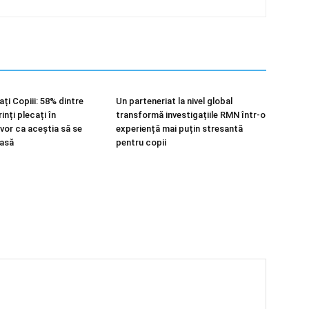
ți Copiii: 58% dintre
Un parteneriat la nivel global
inți plecați în
transformă investigațiile RMN într-o
 vor ca aceștia să se
experiență mai puțin stresantă
casă
pentru copii