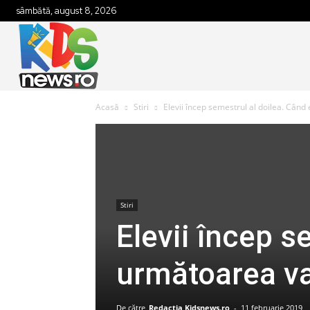
sâmbătă, august 8, 2026
Acasă
Stiri
Elevii încep semestrul al doilea. Cân
Stiri
Elevii încep s
următoarea v
De către
Redactia Kidsnews.ro
-
11 februarie 2019