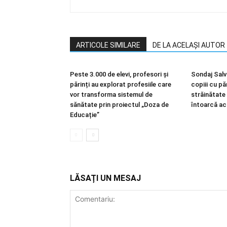
ARTICOLE SIMILARE
DE LA ACELAȘI AUTOR
Peste 3.000 de elevi, profesori și
Sondaj Salva
părinți au explorat profesiile care
copiii cu păr
vor transforma sistemul de
străinătate
sănătate prin proiectul „Doza de
întoarcă a
Educație”
LĂSAȚI UN MESAJ