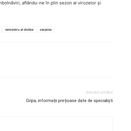
bolnăviri, aflându-ne în plin sezon al virozelor și
semestru al doilea
vacanta
Articolul următor
Gripa, informații prețioase date de specialiști