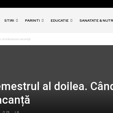
STIRI
PARINTI
EDUCATIE
SANATATE & NUTR
d e următoarea vacanță
emestrul al doilea. Cân
acanță
23
0