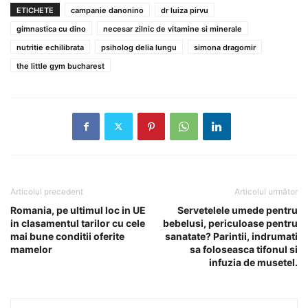
ETICHETE
campanie danonino
dr luiza pirvu
gimnastica cu dino
necesar zilnic de vitamine si minerale
nutritie echilibrata
psiholog delia lungu
simona dragomir
the little gym bucharest
Articolul precedent
Articolul următor
Romania, pe ultimul loc in UE
Servetelele umede pentru
in clasamentul tarilor cu cele
bebelusi, periculoase pentru
mai bune conditii oferite
sanatate? Parintii, indrumati
mamelor
sa foloseasca tifonul si
infuzia de musetel.