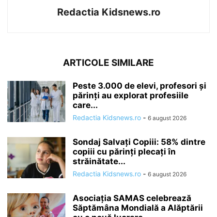
Redactia Kidsnews.ro
ARTICOLE SIMILARE
Peste 3.000 de elevi, profesori și
părinți au explorat profesiile
care...
Redactia Kidsnews.ro
-
6 august 2026
Sondaj Salvați Copiii: 58% dintre
copiii cu părinți plecați în
străinătate...
Redactia Kidsnews.ro
-
6 august 2026
Asociația SAMAS celebrează
Săptămâna Mondială a Alăptării