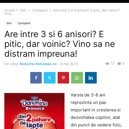
Acasă
Stiri
Campanii
Are intre 3 si 6 anisori? E pitic, dar voinic?
Vino...
Stiri
Campanii
Are intre 3 si 6 anisori? E
pitic, dar voinic? Vino sa ne
distram impreuna!
12
0
De către
Redactia Kidsnews.ro
-
6 mai 2015
Varsta de 3-6 ani
reprezinta un pas
important in cresterea si
dezvoltatea copiilor, atat
din punct de vedere fizic,