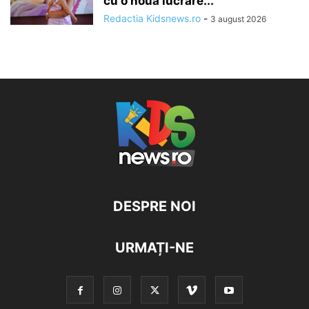
cu o nouă lucrare...
Redactia Kidsnews.ro
-
3 august 2026
DESPRE NOI
URMAȚI-NE