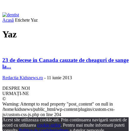
Acasă
Etichete
Yaz
Yaz
23 de decese in Canada cauzate de cheaguri de sange
la...
Redactia Kidsnews.ro
-
11 iunie 2013
DESPRE NOI
URMAȚI-NE
©
Warning: Attempt to read property "post_content" on null in
/home/kidsnews/public_html/wp-content/plugins/custom-css-
js/custom-css-js.php on line 204
Acest site utilizeaza cookie-uri. Prin continuarea navigarii sunteti de
acord cu utilizarea
cookie-urilor
. Pentru mai multe informatii puteti
consulta
Politica de confidentialitate
a datelor personale.