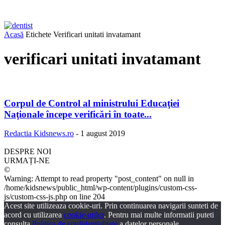
Acasă
Etichete
Verificari unitati invatamant
verificari unitati invatamant
Corpul de Control al ministrului Educaţiei
Naţionale începe verificări în toate...
Redactia Kidsnews.ro
-
1 august 2019
DESPRE NOI
URMAȚI-NE
©
Warning: Attempt to read property "post_content" on null in
/home/kidsnews/public_html/wp-content/plugins/custom-css-
js/custom-css-js.php on line 204
Acest site utilizeaza cookie-uri. Prin continuarea navigarii sunteti de
acord cu utilizarea
cookie-urilor
. Pentru mai multe informatii puteti
consulta
Politica de confidentialitate
a datelor personale.