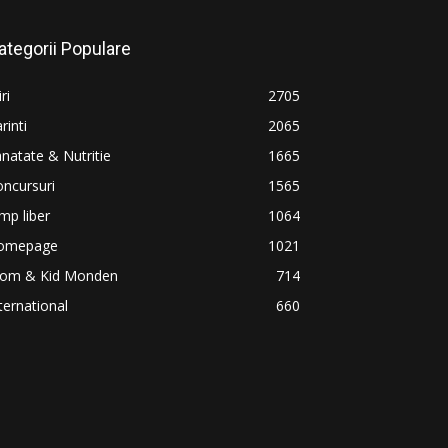
ategorii Populare
iri
2705
rinti
2065
natate & Nutritie
1665
ncursuri
1565
mp liber
1064
omepage
1021
om & Kid Monden
714
ternational
660