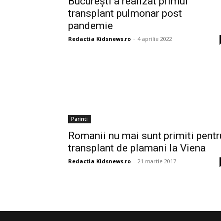
București a realizat primul
transplant pulmonar post
pandemie
Redactia Kidsnews.ro
-
4 aprilie 2022
Parinti
Romanii nu mai sunt primiti pentr
transplant de plamani la Viena
Redactia Kidsnews.ro
-
21 martie 2017