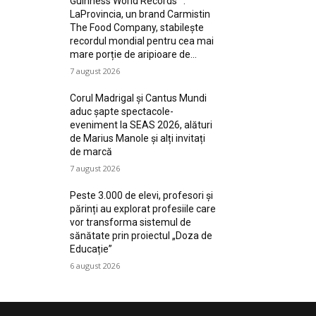
Guinness World Records™️:
LaProvincia, un brand Carmistin
The Food Company, stabilește
recordul mondial pentru cea mai
mare porție de aripioare de...
7 august 2026
Corul Madrigal și Cantus Mundi
aduc șapte spectacole-
eveniment la SEAS 2026, alături
de Marius Manole și alți invitați
de marcă
7 august 2026
Peste 3.000 de elevi, profesori și
părinți au explorat profesiile care
vor transforma sistemul de
sănătate prin proiectul „Doza de
Educație”
6 august 2026