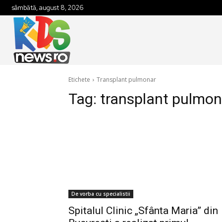
sâmbătă, august 8, 2026
Etichete
Transplant pulmonar
Tag:
transplant pulmon
De vorba cu specialistii
Spitalul Clinic „Sfânta Maria” din