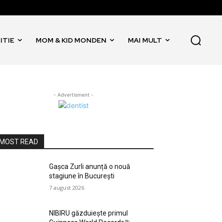
ITIE
MOM & KID MONDEN
MAI MULT
- Advertisment -
MOST READ
Gașca Zurli anunță o nouă
stagiune în București
7 august 2026
NIBIRU găzduiește primul