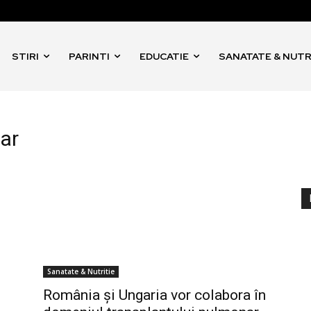
STIRI
PARINTI
EDUCATIE
SANATATE & NUTR
ar
Sanatate & Nutritie
România și Ungaria vor colabora în