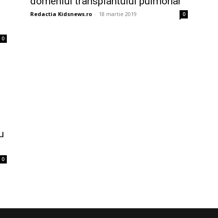
domeniul transplantului pulmonar
Redactia Kidsnews.ro
-
18 martie 2019
0
0
u
0