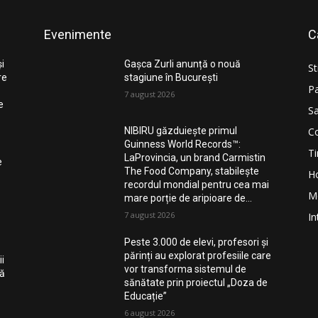
Evenimente
C
și
Gașca Zurli anunță o nouă
St
re
stagiune în București
Pa
7 august 2026
e
Sa
Co
NIBIRU găzduiește primul
Guinness World Records™️:
Ti
LaProvincia, un brand Carmistin
e
The Food Company, stabilește
H
recordul mondial pentru cea mai
M
mare porție de aripioare de...
7 august 2026
In
Peste 3.000 de elevi, profesori și
părinți au explorat profesiile care
i
vor transforma sistemul de
nă
sănătate prin proiectul „Doza de
Educație”
6 august 2026