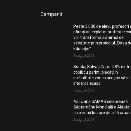
Campanii
Peste 3.000 de elevi, profesori 
părinți au explorat profesiile ca
vor transforma sistemul de
sănătate prin proiectul „Doza d
Educație”
6 august 2026
Sondaj Salvați Copiii: 58% dintr
copiii cu părinți plecați în
străinătate vor ca aceștia să se
întoarcă acasă
6 august 2026
Asociația SAMAS celebrează
Săptămâna Mondială a Alăptări
cu o nouă lucrare de artă urba
3 august 2026