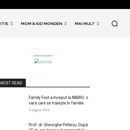
ITIE
MOM & KID MONDEN
MAI MULT
- Advertisment -
MOST READ
Family Fest a început la NIBIRU: o
vară care se trăiește în familie
5 august 2026
Prof. dr. Gheorghe Peltecu: După