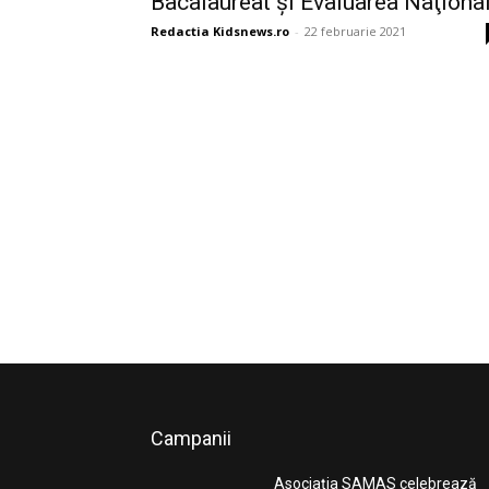
Bacalaureat şi Evaluarea Naţiona
Redactia Kidsnews.ro
-
22 februarie 2021
Campanii
Asociația SAMAS celebrează