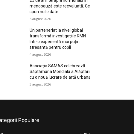
25 de ani, terapia hormonală în
menopauză este reevaluată. Ce
spun noile date
5 august 2026
Un parteneriat la nivel global
transformă investigațiile RMN
într-o experiență mai puțin
stresantă pentru copii
4 august 2026
Asociația SAMAS celebrează
Săptămâna Mondială a Alăptării
cu o nouă lucrare de artă urbană
3 august 2026
ategorii Populare