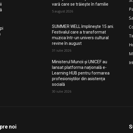
St
i
vară care se trăiește în familie
Pa
nă
5 august 2026
Sa
Co
SUMMER WELL împlinește 15 ani.
pi
Festivalul care a transformat
a
Ti
muzica într-un univers cultural
revine în august
H
31 iulie 2026
M
Ministerul Muncii și UNICEF au
In
lansat platforma națională e-
Learning HUB pentru formarea
profesioniștilor din asistența
socială
30 iulie 2026
pre noi
S