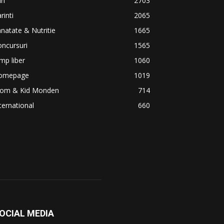
iri
2703
rinti
2065
natate & Nutritie
1665
ncursuri
1565
mp liber
1060
omepage
1019
om & Kid Monden
714
ternational
660
OCIAL MEDIA