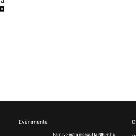
lă
0
Evenimente
C
Family Fest a început la NIBIRU: o