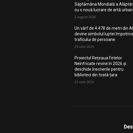
Săptămâna Mondială a Alăptări
cu o nouă lucrare de artă urba
3 august 2026
Un vârf de 4.478 de metri din Al
devine simbolul luptei împotriv
traficului de persoane
24 iulie 2026
Proiectul Rețeaua Fetelor
Neînfricate revine în 2026 și
deschide înscrierile pentru
biblioteci din toată țara
23 iulie 2026
Des