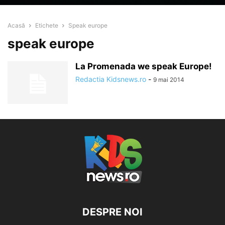
Acasă
Etichete
Speak europe
speak europe
La Promenada we speak Europe!
Redactia Kidsnews.ro
-
9 mai 2014
DESPRE NOI