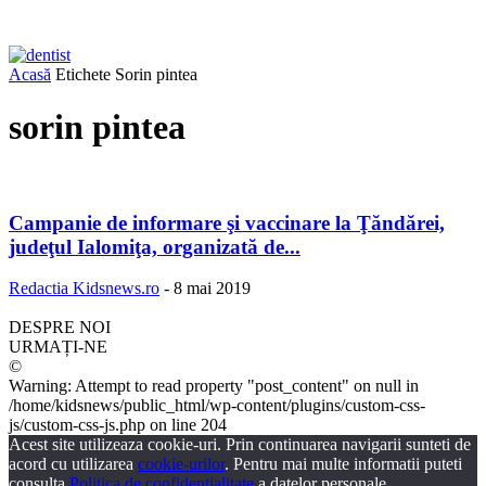
Acasă
Etichete
Sorin pintea
sorin pintea
Campanie de informare şi vaccinare la Ţăndărei,
judeţul Ialomiţa, organizată de...
Redactia Kidsnews.ro
-
8 mai 2019
DESPRE NOI
URMAȚI-NE
©
Warning: Attempt to read property "post_content" on null in
/home/kidsnews/public_html/wp-content/plugins/custom-css-
js/custom-css-js.php on line 204
Acest site utilizeaza cookie-uri. Prin continuarea navigarii sunteti de
acord cu utilizarea
cookie-urilor
. Pentru mai multe informatii puteti
consulta
Politica de confidentialitate
a datelor personale.