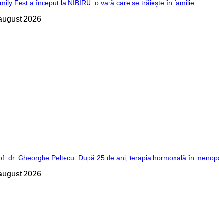
mily Fest a început la NIBIRU: o vară care se trăiește în familie
august 2026
of. dr. Gheorghe Peltecu: După 25 de ani, terapia hormonală în menop
august 2026