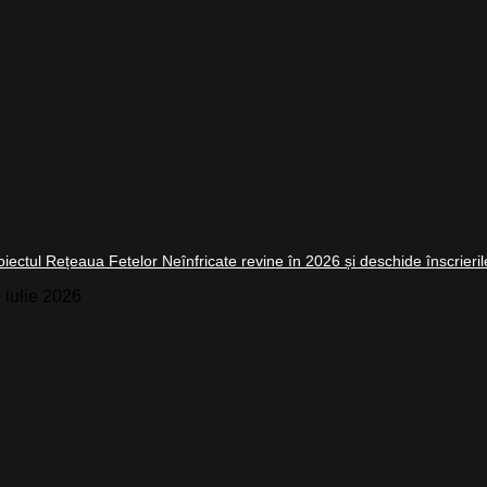
oiectul Rețeaua Fetelor Neînfricate revine în 2026 și deschide înscrierile
 iulie 2026