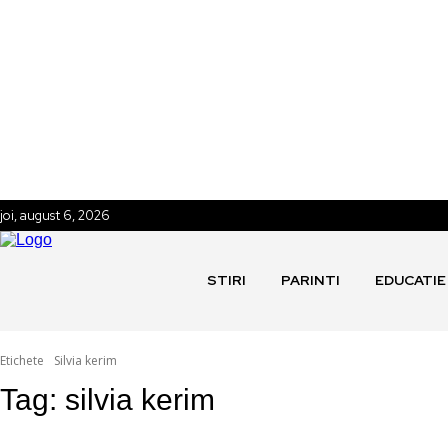
joi, august 6, 2026
STIRI
PARINTI
EDUCATIE
Etichete
Silvia kerim
Tag:
silvia kerim