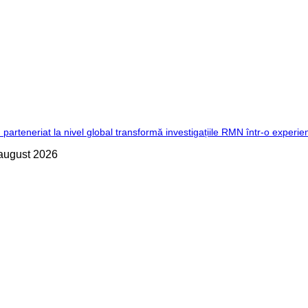
 parteneriat la nivel global transformă investigațiile RMN într-o experie
august 2026