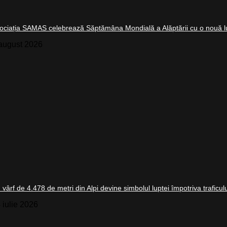
ociația SAMAS celebrează Săptămâna Mondială a Alăptării cu o nouă l
august 2026
 vârf de 4.478 de metri din Alpi devine simbolul luptei împotriva traficu
 iulie 2026