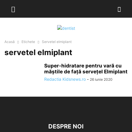
Acasă
Etichete
Servetel elmiplant
servetel elmiplant
Super-hidratare pentru vară cu
măștile de față servețel Elmiplant
Redactia Kidsnews.ro
-
26 iunie 2020
DESPRE NOI