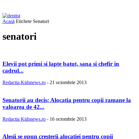
Acasă
Etichete
Senatori
senatori
Elevii pot primi si lapte batut, sana si chefir in
cadrul...
Redactia Kidsnews.ro
-
21 octombrie 2013
Senatorii au decis: Alocatia pentru copii ramane la
valoarea de 42...
Redactia Kidsnews.ro
-
16 octombrie 2013
Alesii se opun cresterii alocatiei pentru copii