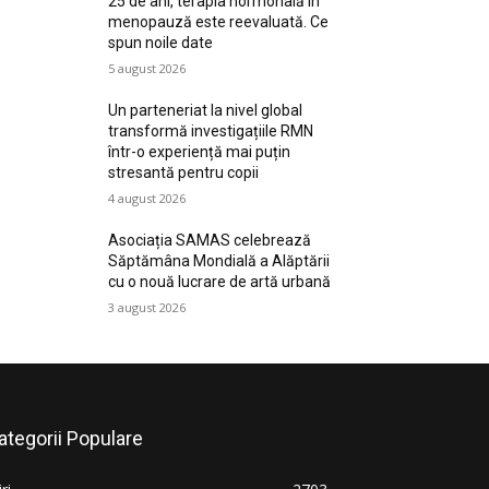
25 de ani, terapia hormonală în
menopauză este reevaluată. Ce
spun noile date
5 august 2026
Un parteneriat la nivel global
transformă investigațiile RMN
într-o experiență mai puțin
stresantă pentru copii
4 august 2026
Asociația SAMAS celebrează
Săptămâna Mondială a Alăptării
cu o nouă lucrare de artă urbană
3 august 2026
ategorii Populare