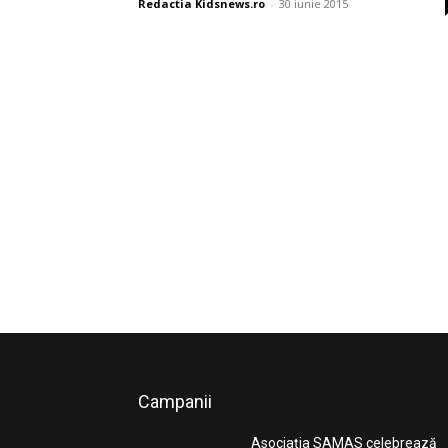
Redactia Kidsnews.ro
-
30 iunie 2015
Campanii
Asociația SAMAS celebrează