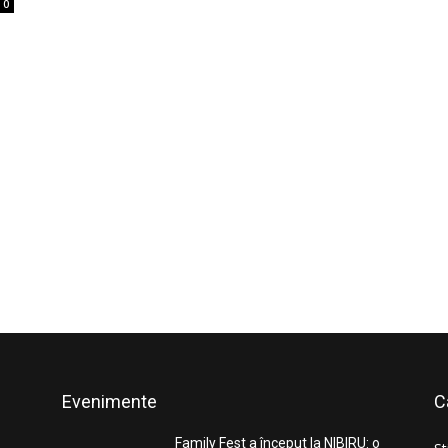
0
Evenimente
C
Family Fest a început la NIBIRU: o