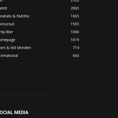
iri
2703
rinti
2065
natate & Nutritie
1665
ncursuri
1565
mp liber
1060
omepage
1019
om & Kid Monden
714
ternational
660
OCIAL MEDIA