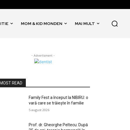
ITIE
MOM & KID MONDEN
MAI MULT
- Advertisment -
MOST READ
Family Fest a început la NIBIRU: o
vară care se trăiește în familie
5 august 2026
Prof. dr. Gheorghe Peltecu: După