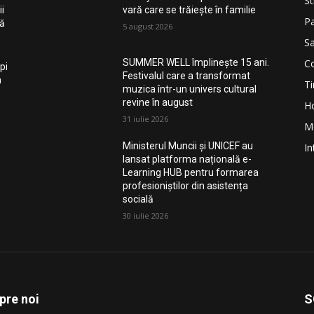
St
i
vară care se trăiește în familie
Pa
nă
5 august 2026
Sa
Co
SUMMER WELL împlinește 15 ani.
pi
Festivalul care a transformat
a
Ti
muzica într-un univers cultural
revine în august
H
31 iulie 2026
M
Ministerul Muncii și UNICEF au
In
lansat platforma națională e-
Learning HUB pentru formarea
profesioniștilor din asistența
socială
30 iulie 2026
pre noi
S