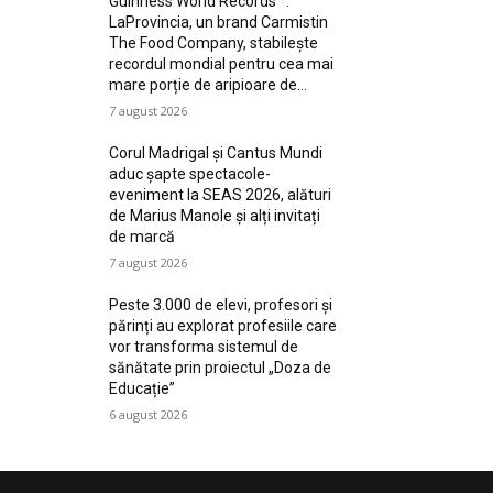
Guinness World Records™️:
LaProvincia, un brand Carmistin
The Food Company, stabilește
recordul mondial pentru cea mai
mare porție de aripioare de...
7 august 2026
Corul Madrigal și Cantus Mundi
aduc șapte spectacole-
eveniment la SEAS 2026, alături
de Marius Manole și alți invitați
de marcă
7 august 2026
Peste 3.000 de elevi, profesori și
părinți au explorat profesiile care
vor transforma sistemul de
sănătate prin proiectul „Doza de
Educație”
6 august 2026