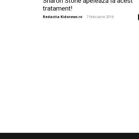
Sharon Stone apelează la acest
tratament!
Redactia Kidsnews.ro
-
7 februarie 2016