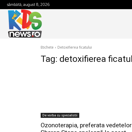
sâmbătă, august 8, 2026
Etichete
Detoxifierea ficatului
Tag:
detoxifierea ficatu
De vorba cu specialistii
Ozonoterapia, preferata vedetelor