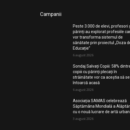
Campanii
Peste 3.000 de elevi, profesori 
părinți au explorat profesiile ca
vor transforma sistemul de
sănătate prin proiectul „Doza d
Educație”
6 august 2026
Sondaj Salvați Copiii: 58% dintr
copiii cu părinți plecați în
străinătate vor ca aceștia să se
întoarcă acasă
6 august 2026
Asociația SAMAS celebrează
Săptămâna Mondială a Alăptări
cu o nouă lucrare de artă urba
3 august 2026