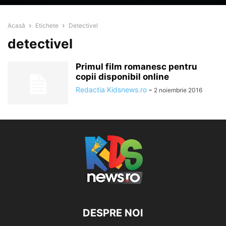
Acasă
Etichete
Detectivel
detectivel
Primul film romanesc pentru
copii disponibil online
Redactia Kidsnews.ro
-
2 noiembrie 2016
DESPRE NOI