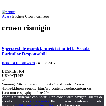
Acasă
Etichete
Crown cismigiu
crown cismigiu
Spectacol de mamici, burtici si tatici la Scoala
Parintilor Responsabili
Redactia Kidsnews.ro
-
4 iulie 2017
DESPRE NOI
URMAȚI-NE
©
Warning: Attempt to read property "post_content" on null in
/home/kidsnews/public_html/wp-content/plugins/custom-css-
js/custom-css-js.php on line 204
Acest site utilizeaza cookie-uri. Prin continuarea navigarii sunteti de
acord cu utilizarea
cookie-urilor
. Pentru mai multe informatii puteti
consulta
Politica de confidentialitate
a datelor personale.