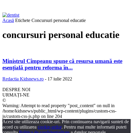
Acasă
Etichete
Concursuri personal educatie
concursuri personal educatie
Ministrul Cîmpeanu spune că resursa umană este
esențială pentru reforma în...
Redactia Kidsnews.ro
-
17 iulie 2022
DESPRE NOI
URMAȚI-NE
©
Warning: Attempt to read property "post_content" on null in
/home/kidsnews/public_html/wp-content/plugins/custom-css-
js/custom-css-js.php on line 204
Acest site utilizeaza cookie-uri. Prin continuarea navigarii sunteti de
acord cu utilizarea
cookie-urilor
. Pentru mai multe informatii puteti
consulta
Politica de confidentialitate
a datelor personale.