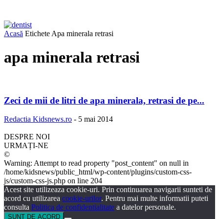
Acasă
Etichete
Apa minerala retrasi
apa minerala retrasi
Zeci de mii de litri de apa minerala, retrasi de pe...
Redactia Kidsnews.ro
-
5 mai 2014
DESPRE NOI
URMAȚI-NE
©
Warning: Attempt to read property "post_content" on null in
/home/kidsnews/public_html/wp-content/plugins/custom-css-
js/custom-css-js.php on line 204
Acest site utilizeaza cookie-uri. Prin continuarea navigarii sunteti de
acord cu utilizarea
cookie-urilor
. Pentru mai multe informatii puteti
consulta
Politica de confidentialitate
a datelor personale.
SUNT DE ACORD