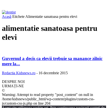
Acasă
Etichete
Alimentatie sanatoasa pentru elevi
alimentatie sanatoasa pentru
elevi
Guvernul a decis ca elevii trebuie sa manance zilnic
mere la...
Redactia Kidsnews.ro
-
16 decembrie 2015
DESPRE NOI
URMAȚI-NE
©
Warning: Attempt to read property "post_content" on null in
/home/kidsnews/public_html/wp-content/plugins/custom-css-
js/custom-css-js.php on line 204
Acest site utilizeaza cookie-uri. Prin continuarea navigarii sunteti de