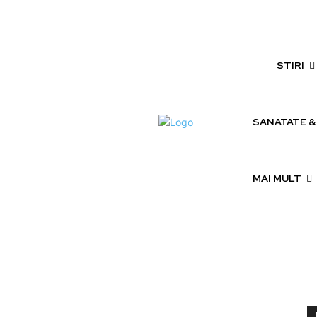
vineri, august 7, 2026
STIRI
SANATATE &
MAI MULT