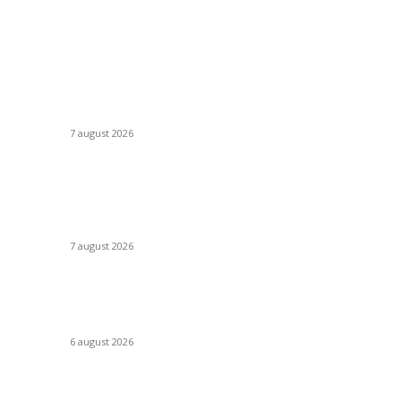
Evenimente
C
Gașca Zurli anunță o nouă stagiune în București
St
ul
7 august 2026
Pa
Sa
NIBIRU găzduiește primul Guinness World
Records™️: LaProvincia, un brand Carmistin The
Co
i
Food Company, stabilește recordul mondial
Ti
pentru cea mai mare porție de aripioare de...
7 august 2026
H
M
Peste 3.000 de elevi, profesori și părinți au
explorat profesiile care vor transforma sistemul
In
de sănătate prin proiectul „Doza de Educație”
6 august 2026