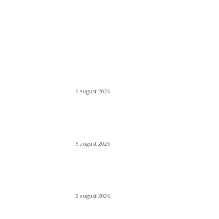
Campanii
Peste 3.000 de elevi, profesori și părinți au
explorat profesiile care vor transforma sistem
de sănătate prin proiectul „Doza de Educație”
6 august 2026
Sondaj Salvați Copiii: 58% dintre copiii cu părinț
plecați în străinătate vor ca aceștia să se
întoarcă acasă
6 august 2026
Asociația SAMAS celebrează Săptămâna
Mondială a Alăptării cu o nouă lucrare de artă
urbană
3 august 2026