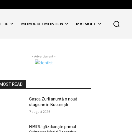
ITIE
MOM & KID MONDEN
MAI MULT
- Advertisment -
MOST READ
Gașca Zurli anunță o nouă
stagiune în București
7 august 2026
NIBIRU găzduiește primul