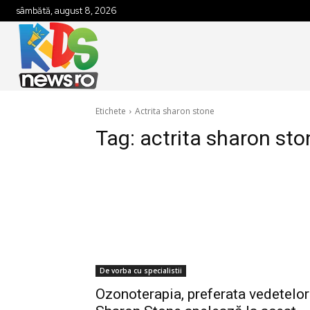
sâmbătă, august 8, 2026
Etichete
Actrita sharon stone
Tag:
actrita sharon sto
De vorba cu specialistii
Ozonoterapia, preferata vedetelor