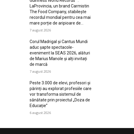
Guinness World Records™️:
LaProvincia, un brand Carmistin
The Food Company, stabilește
recordul mondial pentru cea mai
mare porție de aripioare de...
7 august 2026
Corul Madrigal și Cantus Mundi
aduc șapte spectacole-
eveniment la SEAS 2026, alături
de Marius Manole și alți invitați
de marcă
7 august 2026
Peste 3.000 de elevi, profesori și
părinți au explorat profesiile care
vor transforma sistemul de
sănătate prin proiectul „Doza de
Educație”
6 august 2026