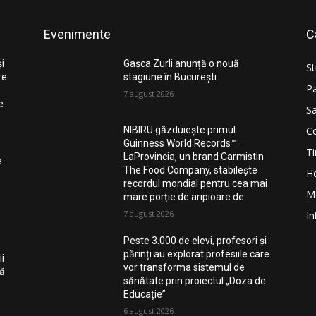
Evenimente
C
și
Gașca Zurli anunță o nouă
St
re
stagiune în București
Pa
7 august 2026
e
Sa
Co
NIBIRU găzduiește primul
Guinness World Records™️:
Ti
LaProvincia, un brand Carmistin
e
The Food Company, stabilește
H
recordul mondial pentru cea mai
M
mare porție de aripioare de...
7 august 2026
In
Peste 3.000 de elevi, profesori și
părinți au explorat profesiile care
i
vor transforma sistemul de
nă
sănătate prin proiectul „Doza de
Educație”
6 august 2026