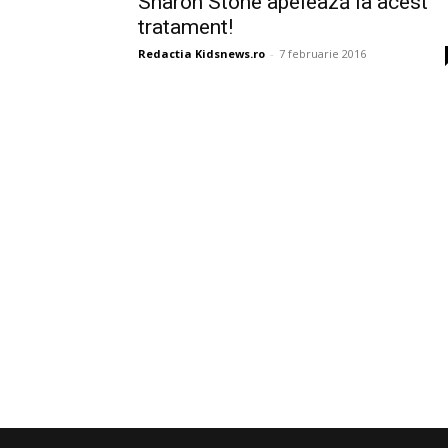
Sharon Stone apelează la acest
tratament!
Redactia Kidsnews.ro
-
7 februarie 2016