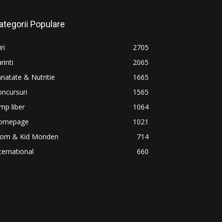
ategorii Populare
iri
2705
rinti
2065
natate & Nutritie
1665
ncursuri
1565
mp liber
1064
omepage
1021
om & Kid Monden
714
ternational
660