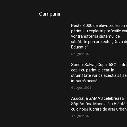
Campanii
Peste 3.000 de elevi, profesori 
părinți au explorat profesiile ca
vor transforma sistemul de
sănătate prin proiectul „Doza d
Educație”
6 august 2026
Sondaj Salvați Copiii: 58% dintr
copiii cu părinți plecați în
străinătate vor ca aceștia să se
întoarcă acasă
6 august 2026
Asociația SAMAS celebrează
Săptămâna Mondială a Alăptări
cu o nouă lucrare de artă urba
3 august 2026