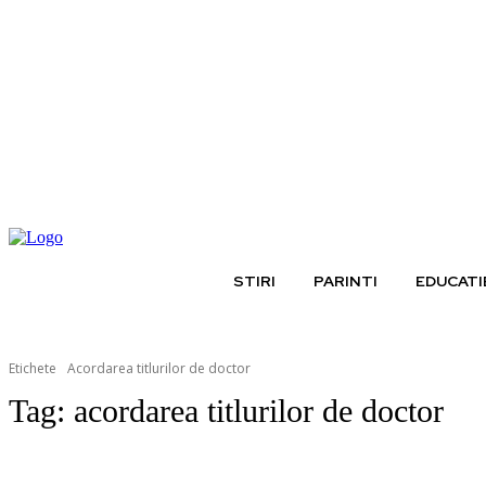
joi, august 6, 2026
STIRI
PARINTI
EDUCATI
Etichete
Acordarea titlurilor de doctor
Tag:
acordarea titlurilor de doctor