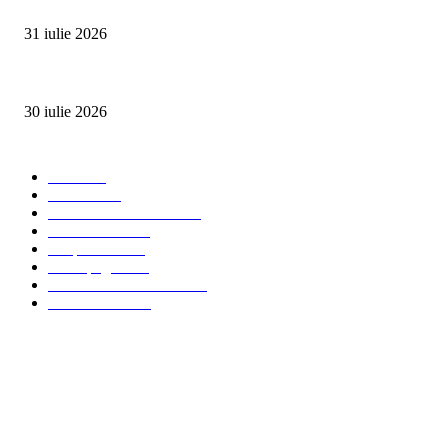
SUMMER WELL împlinește 15 ani. Festivalul care a transformat muzica înt
31 iulie 2026
Ministerul Muncii și UNICEF au lansat platforma națională e-Learning HUB 
30 iulie 2026
Categorii Populare
Stiri
2703
Parinti
2065
Sanatate & Nutritie
1665
Concursuri
1565
Timp liber
1060
Homepage
1019
Mom & Kid Monden
714
International
660
Despre noi