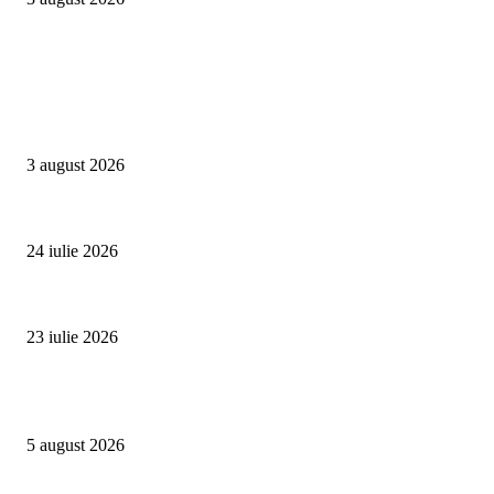
Campanii
Asociația SAMAS celebrează Săptămâna Mondială a Alăptării cu o nouă luc
3 august 2026
Un vârf de 4.478 de metri din Alpi devine simbolul luptei împotriva trafic
24 iulie 2026
Proiectul Rețeaua Fetelor Neînfricate revine în 2026 și deschide înscrierile 
23 iulie 2026
Evenimente
Family Fest a început la NIBIRU: o vară care se trăiește în familie
5 august 2026