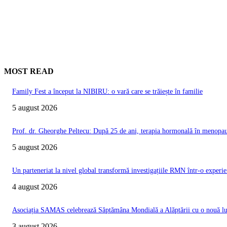
MOST READ
Family Fest a început la NIBIRU: o vară care se trăiește în familie
5 august 2026
Prof. dr. Gheorghe Peltecu: După 25 de ani, terapia hormonală în menopauz
5 august 2026
Un parteneriat la nivel global transformă investigațiile RMN într-o experie
4 august 2026
Asociația SAMAS celebrează Săptămâna Mondială a Alăptării cu o nouă luc
3 august 2026