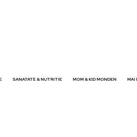
E
SANATATE & NUTRITIE
MOM & KID MONDEN
MAI