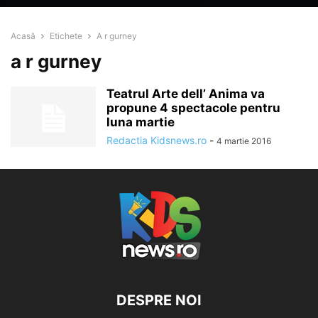
Acasă
Etichete
A r gurney
a r gurney
Teatrul Arte dell’ Anima va
propune 4 spectacole pentru
luna martie
Redactia Kidsnews.ro
-
4 martie 2016
DESPRE NOI